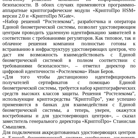
безопасности. В обоих случаях применяются программно-
аппаратные криптографические модули «КриптоПро HSM»
версии 2.0 и «КриптоПро NGate».
«Набор решений “Ростелекома”, разработчика и оператора
Единой биометрической системы, позволит удостоверяющим
центрам проводить удаленную идентификацию заявителей в
соответствии с требованиями регуляторов. Как типовое, так и
облачное решения компании полностью готовы к
встраиванию в инфраструктуру удостоверяющих центров, что
даст им возможность взаимодействовать с Единой
биометрической системой в полном соответствии с
требованиями безопасности», – отметил директор по
цифровой идентичности «Ростелекома» Иван Беров.
«Для того чтобы дистанционно идентифицировать
получателей сертификатов с помощью Единой
биометрической системы, требуется набор криптографических
средств высоких классов защиты. Решения “Ростелекома”,
использующие криптосредства “КриптоПро”, уже успешно
применяются в банках для взаимодействия с Единой
биометрической системы, а теперь, уверен, окажутся
востребованы и для удостоверяющих центров», – сказал
заместитель генерального директора «КриптоПро» Станислав
Смышляев.
Для подключения аккредитованных удостоверяющих центров
к Единой биометрической системе необходимо заключить