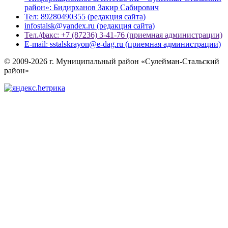
район»: Бидирханов Закир Сабирович
Тел: 89280490355 (редакция сайта)
infostalsk@yandex.ru (редакция сайта)
Тел./факс: +7 (87236) 3-41-76 (приемная администрации)
E-mail: sstalskrayon@e-dag.ru (приемная администрации)
© 2009-2026 г. Муниципальный район «Сулейман-Стальский
район»