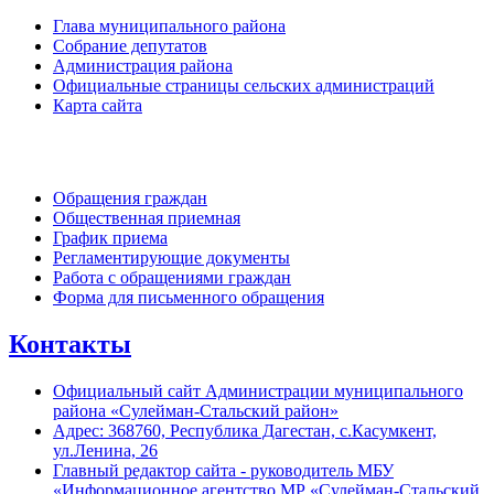
Глава муниципального района
Собрание депутатов
Администрация района
Официальные страницы сельских администраций
Карта сайта
Обратная связь
Обращения граждан
Общественная приемная
График приема
Регламентирующие документы
Работа с обращениями граждан
Форма для письменного обращения
Контакты
Официальный сайт Администрации муниципального
района «Сулейман-Стальский район»
Адрес: 368760, Республика Дагестан, с.Касумкент,
ул.Ленина, 26
Главный редактор сайта - руководитель МБУ
«Информационное агентство МР «Сулейман-Стальский