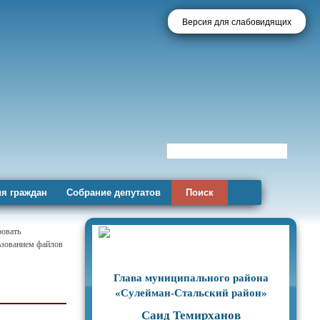
Версия для слабовидящих
я граждан
Собрание депутатов
Поиск
ровать
льзованием файлов
Глава муниципального района
«Сулейман-Стальский район»
Саид Темирханов