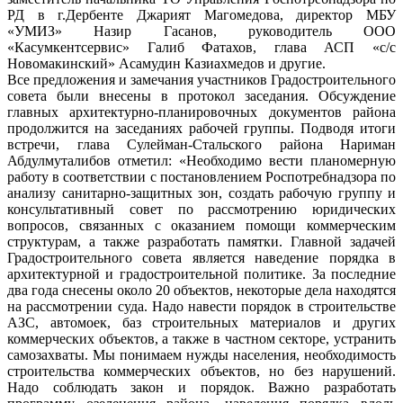
РД в г.Дербенте Джарият Магомедова, директор МБУ
«УМИЗ» Назир Гасанов, руководитель ООО
«Касумкентсервис» Галиб Фатахов, глава АСП «с/с
Новомакинский» Асамудин Казиахмедов и другие.
Все предложения и замечания участников Градостроительного
совета были внесены в протокол заседания. Обсуждение
главных архитектурно-планировочных документов района
продолжится на заседаниях рабочей группы. Подводя итоги
встречи, глава Сулейман-Стальского района Нариман
Абдулмуталибов отметил: «Необходимо вести планомерную
работу в соответствии с постановлением Роспотребнадзора по
анализу санитарно-защитных зон, создать рабочую группу и
консультативный совет по рассмотрению юридических
вопросов, связанных с оказанием помощи коммерческим
структурам, а также разработать памятки. Главной задачей
Градостроительного совета является наведение порядка в
архитектурной и градостроительной политике. За последние
два года снесены около 20 объектов, некоторые дела находятся
на рассмотрении суда. Надо навести порядок в строительстве
АЗС, автомоек, баз строительных материалов и других
коммерческих объектов, а также в частном секторе, устранить
самозахваты. Мы понимаем нужды населения, необходимость
строительства коммерческих объектов, но без нарушений.
Надо соблюдать закон и порядок. Важно разработать