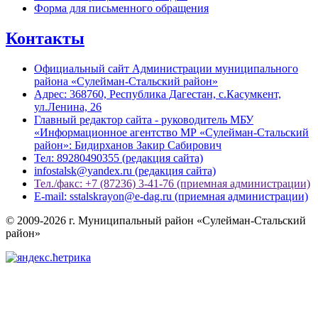
Форма для письменного обращения
Контакты
Официальный сайт Администрации муниципального
района «Сулейман-Стальский район»
Адрес: 368760, Республика Дагестан, с.Касумкент,
ул.Ленина, 26
Главный редактор сайта - руководитель МБУ
«Информационное агентство МР «Сулейман-Стальский
район»: Бидирханов Закир Сабирович
Тел: 89280490355 (редакция сайта)
infostalsk@yandex.ru (редакция сайта)
Тел./факс: +7 (87236) 3-41-76 (приемная администрации)
E-mail: sstalskrayon@e-dag.ru (приемная администрации)
© 2009-2026 г. Муниципальный район «Сулейман-Стальский
район»