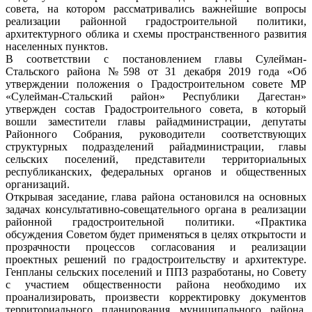
совета, на котором рассматривались важнейшие вопросы
реализации районной градостроительной политики,
архитектурного облика и схемы пространственного развития
населенных пунктов.
В соответствии с постановлением главы Сулейман-
Стальского района №598 от 31 декабря 2019 года «Об
утверждении положения о Градостроительном совете МР
«Сулейман-Стальский район» Республики Дагестан»
утвержден состав Градостроительного совета, в который
вошли заместители главы райадминистрации, депутаты
Районного Собрания, руководители соответствующих
структурных подразделений райадминистрации, главы
сельских поселений, представители территориальных
республиканских, федеральных органов и общественных
организаций.
Открывая заседание, глава района остановился на основных
задачах консультативно-совещательного органа в реализации
районной градостроительной политики. «Практика
обсуждения Советом будет применяться в целях открытости и
прозрачности процессов согласования и реализации
проектных решений по градостроительству и архитектуре.
Генпланы сельских поселений и ППЗ разработаны, но Совету
с участием общественности района необходимо их
проанализировать, произвести корректировку документов
территориального планирования муниципального района.