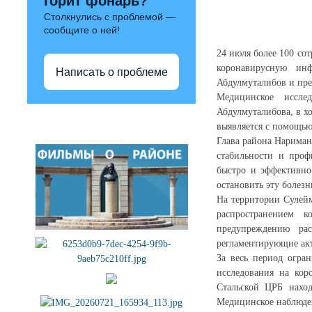
горит фонарь?
Столкнулись с проблемой —
сообщите о ней!
24 июля более 100 со
коронавирусную ин
Написать о проблеме
Абдулмуталибов и пре
Медицинское иссле
Абдулмуталибова, в х
Полезные ссылки
выявляется с помощью
Глава района Нариман
стабильности и проф
быстро и эффективно
остановить эту болезн
На территории Сулейм
распространением 
предупреждению рас
регламентирующие ак
За весь период огра
исследования на кор
Стальской ЦРБ нахо
Медицинское наблюден