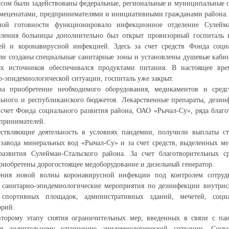
усом были задействованы федеральные, региональные и муниципальные с
 меценатами, предпринимателями и инициативными гражданами района.
й готовности функционировало инфекционное отделение Сулейма
деления больницы дополнительно был открыт провизорный госпиталь н
й и коронавирусной инфекцией. Здесь за счет средств Фонда соци
ли созданы специальные санитарные зоны и установлены душевые каби
х источников обеспечивался продуктами питания. В настоящее вре
-эпидемиологической ситуации, госпиталь уже закрыт.
на приобретение необходимого оборудования, медикаментов и сред
льного и республиканского бюджетов. Лекарственные препараты, дези
счет Фонда социального развития района, ОАО «Рычал-Су», ряда благ
принимателей.
ствляющие деятельность в условиях пандемии, получили выплаты с
 завода минеральных вод «Рычал-Су» и за счет средств, выделенных 
азвития Сулейман-Стальского района. За счет благотворительных с
иобретены дорогостоящее медоборудование и дизельный генератор.
ения новой волны коронавирусной инфекции под контролем сотрудн
 санитарно-эпидемиологические мероприятия по дезинфекции внутрисе
 спортивных площадок, административных зданий, мечетей, соци
орий.
торому этапу снятия ограничительных мер, введенных в связи с пан
я значительному улучшению эпидемиологической ситуации. Соста