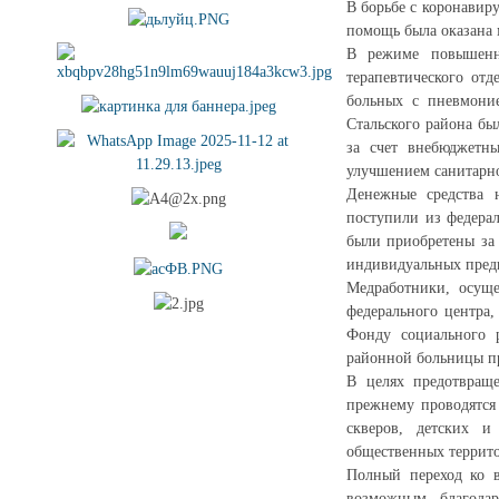
В борьбе с коронавир
помощь была оказана
В режиме повышенно
терапевтического от
больных с пневмоние
Стальского района бы
за счет внебюджетны
улучшением санитарно
Денежные средства 
поступили из федера
были приобретены за 
индивидуальных пред
Медработники, осуще
федерального центра,
Фонду социального р
районной больницы пр
В целях предотвращ
прежнему проводятся
скверов, детских и
общественных террит
Полный переход ко в
возможным благодар