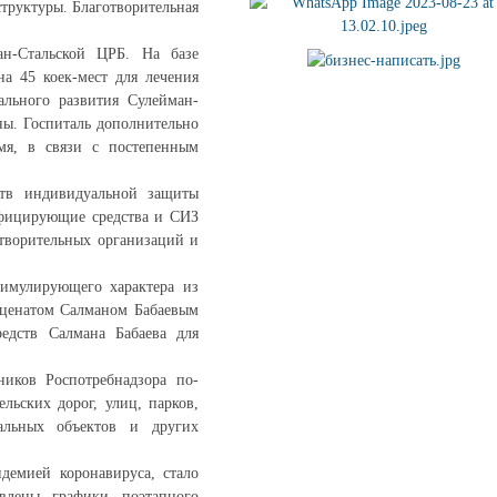
труктуры. Благотворительная
н-Стальской ЦРБ. На базе
а 45 коек-мест для лечения
ального развития Сулейман-
ны. Госпиталь дополнительно
мя, в связи с постепенным
ств индивидуальной защиты
нфицирующие средства и СИЗ
отворительных организаций и
тимулирующего характера из
меценатом Салманом Бабаевым
редств Салмана Бабаева для
иков Роспотребнадзора по-
льских дорог, улиц, парков,
альных объектов и других
демией коронавируса, стало
влены графики поэтапного