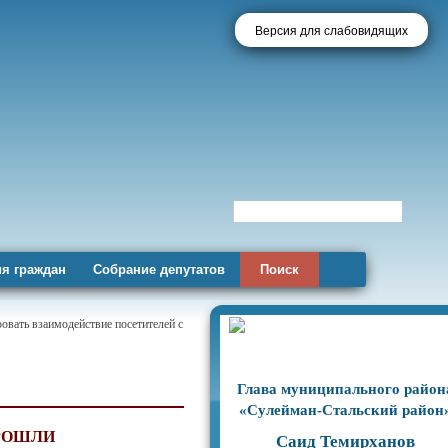
Версия для слабовидящих
я граждан
Собрание депутатов
Поиск
овать взаимодействие посетителей с
Глава муниципального район
«Сулейман-Стальский район
РОШЛИ
Саид Темирханов