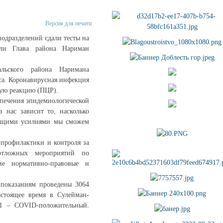
Версия для печати
одразделений сдали тесты на
ли Глава района Нариман
льского района Наримана
са. Коронавирусная инфекция
ную реакцию (ПЦР).
спечения эпидемиологической
 нас зависит то, насколько
 общими усилиями мы сможем
 профилактики и контроля за
отложных мероприятий по
ие нормативно-правовые и
 показаниям проведены 3064
астоящее время в Сулейман-
 1 – COVID-положительный.