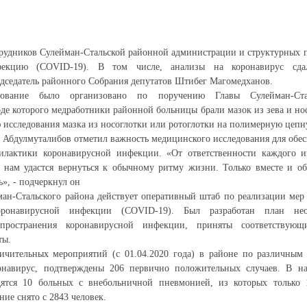
трудников Сулейман-Стальской районной администрации и структурных п
фекцию (COVID-19). В том числе, анализы на коронавирус сда
дседатель районного Собрания депутатов Штибег Магомедханов.
дование было организовано по поручению Главы Сулейман-Ста
оде которого медработники районной больницы брали мазок из зева и но
 исследования мазка из носоглотки или ротоглотки на полимерную цеп
 Абдулмуталибов отметил важность медицинского исследования для обе
илактики коронавирусной инфекции. «От ответственности каждого из
 нам удастся вернуться к обычному ритму жизни. Только вместе и
ь», - подчеркнул он
ан-Стальского района действует оперативный штаб по реализации мер
коронавирусной инфекции (COVID-19). Был разработан план не
пространения коронавирусной инфекции, приняты соответствующ
ты.
ничительных мероприятий (с 01.04.2020 года) в районе по различным
онавирус, подтверждены 206 первично положительных случаев. В н
дятся 10 больных с внебольничной пневмонией, из которых только
ие снято с 2843 человек.