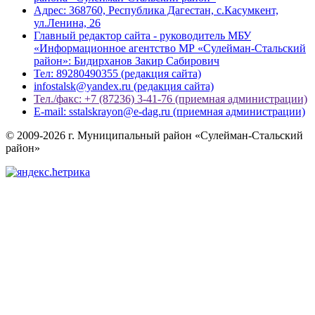
Адрес: 368760, Республика Дагестан, с.Касумкент,
ул.Ленина, 26
Главный редактор сайта - руководитель МБУ
«Информационное агентство МР «Сулейман-Стальский
район»: Бидирханов Закир Сабирович
Тел: 89280490355 (редакция сайта)
infostalsk@yandex.ru (редакция сайта)
Тел./факс: +7 (87236) 3-41-76 (приемная администрации)
E-mail: sstalskrayon@e-dag.ru (приемная администрации)
© 2009-2026 г. Муниципальный район «Сулейман-Стальский
район»