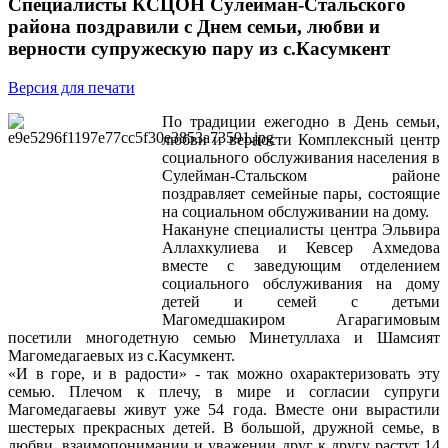
Специалисты КСЦОН Сулейман-Стальского
района поздравили с Днем семьи, любви и
верности супружескую пару из с.Касумкент
Версия для печати
По традиции ежегодно в День семьи,
любви и верности Комплексный центр
социального обслуживания населения в
Сулейман-Стальском районе
поздравляет семейные пары, состоящие
на социальном обслуживании на дому.
Накануне специалисты центра Эльвира
Аллахкулиева и Кевсер Ахмедова
вместе с заведующим отделением
социального обслуживания на дому
детей и семей с детьми
Магомедшакиром Агарагимовым
посетили многодетную семью Минетуллаха и Шамсият
Магомедагаевых из с.Касумкент.
«И в горе, и в радости» - так можно охарактеризовать эту
семью. Плечом к плечу, в мире и согласии супруги
Магомедагаевы живут уже 54 года. Вместе они вырастили
шестерых прекрасных детей. В большой, дружной семье, в
любви, взаимопонимании и уважении друг к другу растут 14