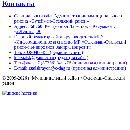
Контакты
Официальный сайт Администрации муниципального
района «Сулейман-Стальский район»
Адрес: 368760, Республика Дагестан, с.Касумкент,
ул.Ленина, 26
Главный редактор сайта - руководитель МБУ
«Информационное агентство МР «Сулейман-Стальский
район»: Бидирханов Закир Сабирович
Тел: 89280490355 (редакция сайта)
infostalsk@yandex.ru (редакция сайта)
Тел./факс: +7 (87236) 3-41-76 (приемная администрации)
E-mail: sstalskrayon@e-dag.ru (приемная администрации)
© 2009-2026 г. Муниципальный район «Сулейман-Стальский
район»