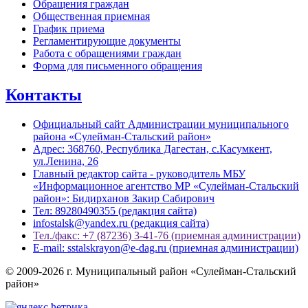
Обращения граждан
Общественная приемная
График приема
Регламентирующие документы
Работа с обращениями граждан
Форма для письменного обращения
Контакты
Официальный сайт Администрации муниципального
района «Сулейман-Стальский район»
Адрес: 368760, Республика Дагестан, с.Касумкент,
ул.Ленина, 26
Главный редактор сайта - руководитель МБУ
«Информационное агентство МР «Сулейман-Стальский
район»: Бидирханов Закир Сабирович
Тел: 89280490355 (редакция сайта)
infostalsk@yandex.ru (редакция сайта)
Тел./факс: +7 (87236) 3-41-76 (приемная администрации)
E-mail: sstalskrayon@e-dag.ru (приемная администрации)
© 2009-2026 г. Муниципальный район «Сулейман-Стальский
район»