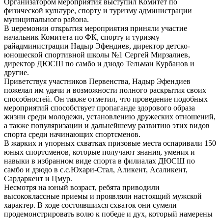
Организатором мероприятия выступил Комитет по
физической культуре, спорту и туризму администрации
муниципального района.
В церемонии открытия мероприятия приняли участие
начальник Комитета по ФК, спорту и туризму
райадминистрации Надыр Эфендиев, директор детско-
юношеской спортивной школы №1 Сергей Мирзалиев,
директор ДЮСШ по самбо и дзюдо Тельман Курбанов и
другие.
Приветствуя участников Первенства, Надыр Эфендиев
пожелал им удачи и возможности полного раскрытия своих
способностей. Он также отметил, что проведение подобных
мероприятий способствует пропаганде здорового образа
жизни среди молодежи, установлению дружеских отношений,
а также популяризации и дальнейшему развитию этих видов
спорта среди начинающих спортсменов.
В жарких и упорных схватках призовые места оспаривали 150
юных спортсменов, которые получают знания, умения и
навыки в избранном виде спорта в филиалах ДЮСШ по
самбо и дзюдо в с.с.Юхари-Стал, Аликент, Асаликент,
Сардаркент и Цмур.
Несмотря на юный возраст, ребята приводили
высококлассные приемы и проявляли настоящий мужской
характер. В ходе состоявшихся схваток они сумели
продемонстрировать волю к победе и дух, который намерены