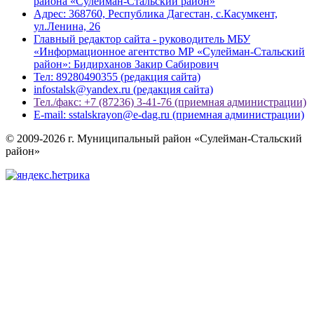
района «Сулейман-Стальский район»
Адрес: 368760, Республика Дагестан, с.Касумкент,
ул.Ленина, 26
Главный редактор сайта - руководитель МБУ
«Информационное агентство МР «Сулейман-Стальский
район»: Бидирханов Закир Сабирович
Тел: 89280490355 (редакция сайта)
infostalsk@yandex.ru (редакция сайта)
Тел./факс: +7 (87236) 3-41-76 (приемная администрации)
E-mail: sstalskrayon@e-dag.ru (приемная администрации)
© 2009-2026 г. Муниципальный район «Сулейман-Стальский
район»