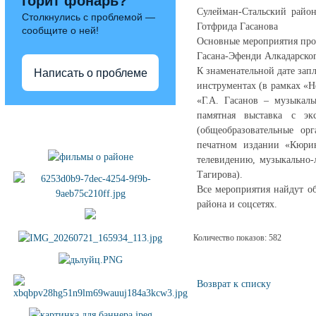
горит фонарь?
Сулейман-Стальский райо
Столкнулись с проблемой —
Готфрида Гасанова
сообщите о ней!
Основные мероприятия прой
Гасана-Эфенди Алкадарског
К знаменательной дате за
Написать о проблеме
инструментах (в рамках «Н
«Г.А. Гасанов – музыкал
памятная выставка с эк
Полезные ссылки
(общеобразовательные ор
печатном издании «Кюрин
телевидению, музыкально-
Тагирова).
Все мероприятия найдут о
района и соцсетях.
Количество показов: 582
Возврат к списку