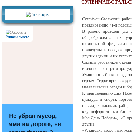
Фотогалерея
СУЛЕЙМАН-СТАЛЬС
Сулейман-Стальский райо
празднованию 71-й годовщ
В районе проведен ряд с
Решаем вместе
общеобразовательных уч
организаций федеральног
приведены в порядок при
других зданий и их терри
Силами работников отдела
и очищены от грязи тротуа
Учащиеся района и педаго
героям. Территория вокру
металлические ограды и б
К празднованию Дня Побе
культуры и спорта, торго
парада, и площадь райцен
крупноформатными баннер
Не убран мусор,
Мая-День Победы», «С пр
яма на дороге, не
другие.
«Установка красочных ком