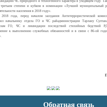
видацию ЧС природного и техногенного характера в уходящем году. Та
 третьим степени и кубком в номинации «Лучший муниципальный ра
тельности населения в 2018 году».
я 2018 года, перед началом заседания Антитеррористической коми
чил начальнику отдела ГО и ЧС райадминистрации Тарлану Султан
елам ГО, ЧС и ликвидации последствий стихийных бедствий РД
шение к выполнению служебных обязанностей и в связи с 86-ой год
».
П
Обратная связь