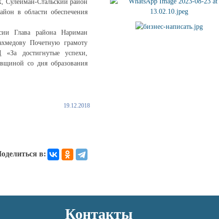
к, Сулейман-Стальский район
йон в области обеспечения
ссии Глава района Нариман
ахмедову Почетную грамоту
 «За достигнутые успехи,
овщиной со дня образования
19.12.2018
оделиться в:
Контакты