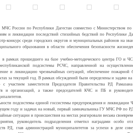
 МЧС России по Республики Дагестан совместно с Министерством по 
иям и ликвидации последствий стихийных бедствий по Республике Даг
отр-конкурс среди городских округов и муниципальных районов на зв
ципального образования в области обеспечения безопасности жизнеде
я, в рамках прошедшего на базе учебно-методического центра ГО и Ч
 республиканской подсистемы РСЧС, направленной на осуществлени
ение и ликвидацию чрезвычайных ситуаций, обеспечение пожарной б
ктах за текущий год. В рамках обсуждений были определены и задачи на
 с участием заместителя Председателя Правительства РД Рамазана
ств и организаций, а также председателей КЧС и ПБ и руковод
ипалитетов.
льности подсистемы единой госсистемы предупреждения и ликвидации 
ущем году и задачах на новый, первый замначальника ГУ МЧС РФ по РД
айные ситуации и происшествия на местах реагировали весьма своеврем
риятия, руководитель подразделения отметил наградами особо от
ств РД, глав администраций муниципалитетов за успехи в деле сов