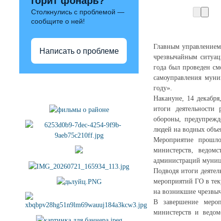
горит фонарь?
Столкнулись с проблемой —
сообщите о ней!
Главным управлением
Написать о проблеме
чрезвычайным ситуац
года был проведен см
самоуправления муни
Полезные ссылки
году».
Накануне, 14 декабр
итоги деятельности
обороны, предупрежд
людей на водных объе
Мероприятие прошло
министерств, ведом
администраций муниц
Подводя итоги деяте
мероприятий ГО в тек
на возникшие чрезвыч
В завершение мероп
министерств и ведом