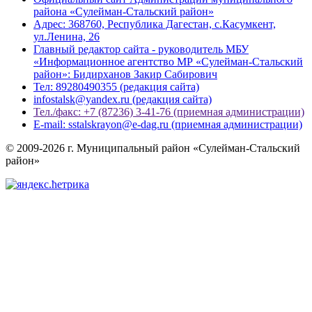
района «Сулейман-Стальский район»
Адрес: 368760, Республика Дагестан, с.Касумкент,
ул.Ленина, 26
Главный редактор сайта - руководитель МБУ
«Информационное агентство МР «Сулейман-Стальский
район»: Бидирханов Закир Сабирович
Тел: 89280490355 (редакция сайта)
infostalsk@yandex.ru (редакция сайта)
Тел./факс: +7 (87236) 3-41-76 (приемная администрации)
E-mail: sstalskrayon@e-dag.ru (приемная администрации)
© 2009-2026 г. Муниципальный район «Сулейман-Стальский
район»