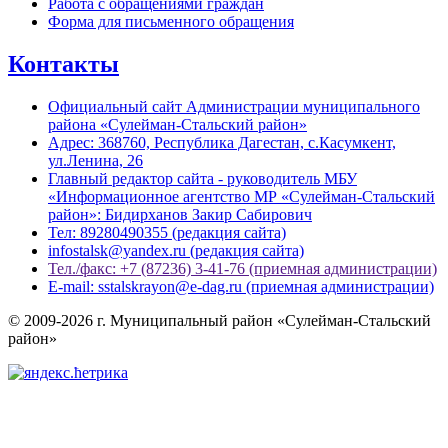
Работа с обращениями граждан
Форма для письменного обращения
Контакты
Официальный сайт Администрации муниципального
района «Сулейман-Стальский район»
Адрес: 368760, Республика Дагестан, с.Касумкент,
ул.Ленина, 26
Главный редактор сайта - руководитель МБУ
«Информационное агентство МР «Сулейман-Стальский
район»: Бидирханов Закир Сабирович
Тел: 89280490355 (редакция сайта)
infostalsk@yandex.ru (редакция сайта)
Тел./факс: +7 (87236) 3-41-76 (приемная администрации)
E-mail: sstalskrayon@e-dag.ru (приемная администрации)
© 2009-2026 г. Муниципальный район «Сулейман-Стальский
район»