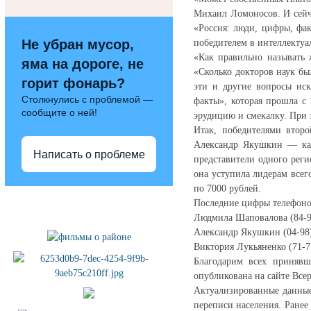
Михаил Ломоносов. И сейч
«Россия: люди, цифры, фа
Не убран мусор,
победителем в интеллектуа
«Как правильно называть 
яма на дороге, не
«Сколько докторов наук бы
горит фонарь?
эти и другие вопросы иск
Столкнулись с проблемой —
факты», которая прошла с
сообщите о ней!
эрудицию и смекалку. При 
Итак, победителями втор
Александр Якушкин — каж
Написать о проблеме
представители одного рег
она уступила лидерам всег
по 7000 рублей.
Полезные ссылки
Последние цифры телефоно
Людмила Шаповалова (84-9
Александр Якушкин (04-98
Виктория Лукьяненко (71-7
Благодарим всех принявш
опубликована на сайте Все
Актуализированные данные
переписи населения. Ранее