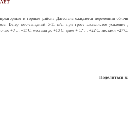
ЩАЕТ
 предгорным и горным района Дагестана ожидается переменная облачн
оза. Ветер юго-западный 6-11 м/с, при грозе шквалистое усиление 
чью +6̊ … +11̊ С, местами до +16̊ С, днем + 17̊ … +22̊ С, местами +27̊ С.
Поделиться в