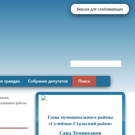
Версия для слабовидящих
я граждан
Собрание депутатов
Поиск
ровать
льзованием файлов
Глава муниципального района
«Сулейман-Стальский район»
Саид Темирханов