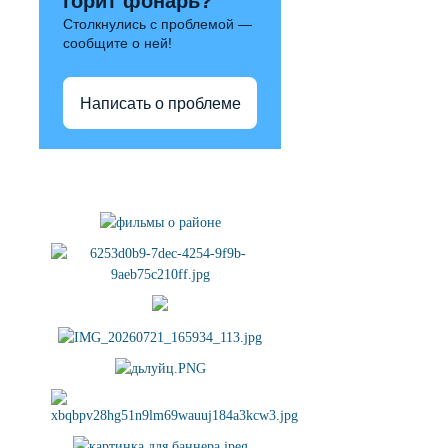
горит фонарь?
Столкнулись с проблемой —
сообщите о ней!
Написать о проблеме
Полезные ссылки