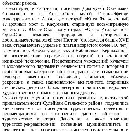
объектам района.
Турэксперты, в частности, посетили Дом-музей Сулеймана
Стальского в с. Ашага-Стал, музей Гасана-Эфенди
Алкадарского в с. Алкадар, санаторий «Кпул Ятар», старый
17-арочный мост с. Касумкент, старинную восьмигранную
мечеть в с. Юхари-Стал, зону отдыха «Озеро Аслана» в с.
Орта-Стал, комплекс природных и исторических
достопримечательностей села Нютюг (сторожевая башня XVII
века, старая мечеть, ущелье и платан возрастом более 360 лет),
глэмпинг в с. Векелар, мастерскую Набиюллаха Керимханова
по изготовлению керамических изделий по старинной
испикской технологии. Представители учреждений культуры
и Молодежного парламента ознакомили гостей с историей и
особенностями каждого из объектов, рассказали о самобытной
культуре, памятниках археологии, святынях, объектах
рекреации, а также национальном менталитете, старинных
лезгинских рецептах блюд, десертов и напитков, народных
художественных промыслах и многом другом.
Турэксперты оценили потенциал развития туристической
привлекательности Сулейман-Стальского района, поделились
впечатлениями от посещения туристических объектов и
рекомендациями по включению данных объектов в
туристические кластеры Дагестана, а также отметили
туристско-рекреационный потенциал муниципалитета и
перспективы для развития эко- и агротуризма, возможности