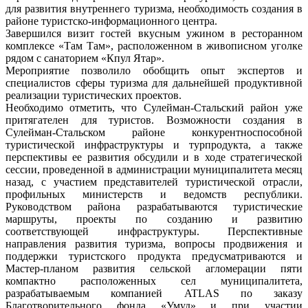
для развития внутреннего туризма, необходимость создания в
районе туристско-информационного центра.
Завершился визит гостей вкусным ужином в ресторанном
комплексе «Там Там», расположенном в живописном уголке
рядом с санаторием «Кпул Ятар».
Мероприятие позволило обобщить опыт экспертов и
специалистов сферы туризма для дальнейшей продуктивной
реализации туристических проектов.
Необходимо отметить, что Сулейман-Стальский район уже
притягателен для туристов. Возможности создания в
Сулейман-Стальском районе конкурентноспособной
туристической инфраструктуры и турпродукта, а также
перспективы ее развития обсудили и в ходе стратегической
сессии, проведенной в администрации муниципалитета месяц
назад, с участием представителей туристической отрасли,
профильных министерств и ведомств республики.
Руководством района разрабатываются туристические
маршруты, проекты по созданию и развитию
соответствующей инфраструктуры. Перспективные
направления развития туризма, вопросы продвижения и
поддержки туристского продукта предусматриваются и
Мастер-планом развития сельской агломерации пяти
компактно расположенных сел муниципалитета,
разрабатываемым компанией ATLAS по заказу
Благотворительного фонда «Умуд» и при участии