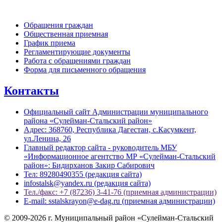
Обратная связь
Обращения граждан
Общественная приемная
График приема
Регламентирующие документы
Работа с обращениями граждан
Форма для письменного обращения
Контакты
Официальный сайт Администрации муниципального
района «Сулейман-Стальский район»
Адрес: 368760, Республика Дагестан, с.Касумкент,
ул.Ленина, 26
Главный редактор сайта - руководитель МБУ
«Информационное агентство МР «Сулейман-Стальский
район»: Бидирханов Закир Сабирович
Тел: 89280490355 (редакция сайта)
infostalsk@yandex.ru (редакция сайта)
Тел./факс: +7 (87236) 3-41-76 (приемная администрации)
E-mail: sstalskrayon@e-dag.ru (приемная администрации)
© 2009-2026 г. Муниципальный район «Сулейман-Стальский