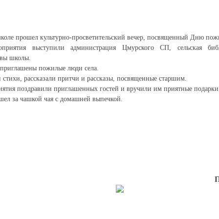
коле прошел культурно-просветительский вечер, посвященный Дню пожи
оприятия выступили администрация Цмурского СП, сельская библ
ивы школы.
 приглашены пожилые люди села.
стихи, рассказали притчи и рассказы, посвященные старшим.
ятия поздравили приглашенных гостей и вручили им приятные подарки
шел за чашкой чая с домашней выпечкой.
П