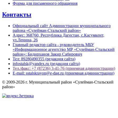
Форма для письменного обращения
Контакты
Официальный сайт Администрации муниципального
района «Сулейман-Стальский район»
Адрес: 368760, Республика Дагестан, с.Касумкент,
ул.Ленина, 26
Главный редактор сайта - руководитель МБУ
«Информационное агентство МР «Сулейман-Стальский
район»: Бидирханов Закир Сабирович
Тел: 89280490355 (редакция сайта)
infostalsk@yandex.ru (редакция сайта)
Тел./факс: +7 (87236) 3-41-76 (приемная администрации)
E-mail: sstalskrayon@e-dag.ru (приемная администрации)
© 2009-2026 г. Муниципальный район «Сулейман-Стальский
район»