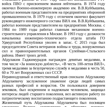
войск ПВО с присвоением звания лейтенанта. В 1974 году
окончил Военно-инженерную академию им. В.В.Куйбышева,
работал военным представителем на предприятиях оборонной
промышленности. В 1979 году с отличием окончил факультет
руководящего инженерного состава ВИА им. В.В.Куйбышева,
работал военным представителем на предприятиях Москвы. с
1984 по 1989 годы работал главным механиком военно-
строительного управления в Москве. В 1993 году с должности
начальника инженерно-технического отдела штаба ГО
Удмуртской Республики уволен в запас. С 2015 года был
председателем Совета ветеранов войны и труда, вооруженных
сил и правоохранительных органов Сулейман-Стальского
района. Имеет троих детей.
Абдулаким Гаджимурадов награжден девятью медалями, в
том числе «За воинскую доблесть», «В честь 100-летия ВИЛ»,
тремя медалями за безупречную службу и медалями в честь 50,
60 и 70 лет Вооруженных сил СССР.
Неравнодушный и ответственный нрав снискали Абдулакиму
Абдулаевичу заслуженное уважение среди людей самых
разных профессий и возрастов. Он пользовался доверием
земляков, был искренним и надежным человеком, защищал
интересы людей старшего поколения, вел активную работу по
патриотическому воспитанию подрастающего поколения.
Жизненный путь Абдулакима Абдулаевича был посвящен
служению Родине, укреплению в обществе духовно-