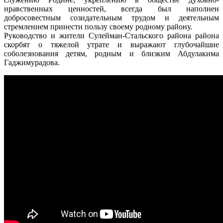
нравственных ценностей, всегда был наполнен
добросовестным созидательным трудом и деятельным
стремлением принести пользу своему родному району.
Руководство и жители Сулейман-Стальского района района
скорбят о тяжелой утрате и выражают глубочайшие
соболезнования детям, родным и близким Абдулакима
Гаджимурадова.