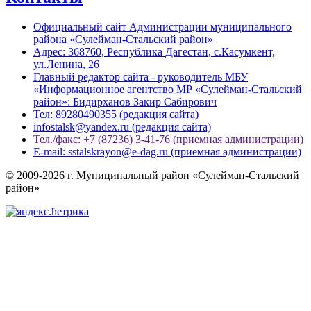
Официальный сайт Администрации муниципального
района «Сулейман-Стальский район»
Адрес: 368760, Республика Дагестан, с.Касумкент,
ул.Ленина, 26
Главный редактор сайта - руководитель МБУ
«Информационное агентство МР «Сулейман-Стальский
район»: Бидирханов Закир Сабирович
Тел: 89280490355 (редакция сайта)
infostalsk@yandex.ru (редакция сайта)
Тел./факс: +7 (87236) 3-41-76 (приемная администрации)
E-mail: sstalskrayon@e-dag.ru (приемная администрации)
© 2009-2026 г. Муниципальный район «Сулейман-Стальский
район»