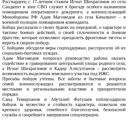
Росгвардеец с 17-летним стажем Игнат Шихрагимов из села
Саидкент в зоне СВО служит в бригаде особого назначения
помощником оперативного дежурного, а военнослужащий
Минобороны РФ Адам Магомедов из села Качалкент – в
военной полиции помощником коменданта.
Бойцы рассказали о своих буднях на передовой, о характере и
тактике боевых действий, о своей сплоченности и боевом
братстве, которые позволяют преодолеть фронтовые тяготы и
верить в скорую победу.
С бойцами обсудили меры соцподдержки, расспросили об их
социально-бытовых нуждах.
Адам Магомедов попросил руководство района оказать
содействие в гравировании центральной улицы родного села,
а Игнат Шихрагимов и Кадир Алисултанов – рассмотреть
возможность выделения земельного участка под ИЖС.
Просьбы бойцов учтены. Все заботы и бытовые вопросы
семей военнослужащих рассматриваются и решаются
местными и региональными властями в приоритетном
порядке.
Саид Темирханов и Абуталиб Фатулаев поблагодарили
бойцов за мужество и стойкость характера, пожелали им
крепкого здоровья, семейного благополучия, безопасной
службы и скорейшего завершения спецоперации.