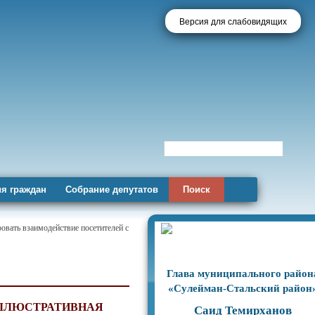
Версия для слабовидящих
я граждан
Собрание депутатов
Поиск
овать взаимодействие посетителей с
Глава муниципального район
«Сулейман-Стальский район
ИЛЛЮСТРАТИВНАЯ
Саид Темирханов