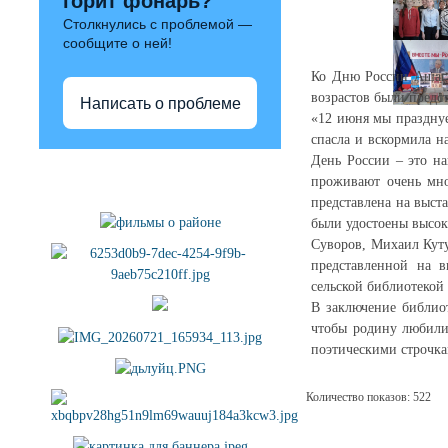
горит фонарь?
Столкнулись с проблемой —
сообщите о ней!
Ко Дню России Ашага-
возрастов были предс
Написать о проблеме
«12 июня мы празднуе
спасла и вскормила н
День России – это на
Полезные ссылки
проживают очень мног
представлена на выста
были удостоены высок
Суворов, Михаил Куту
представленной на в
сельской библиотекой
В заключение библиот
чтобы родину любили
поэтическими строчкам
Количество показов: 522