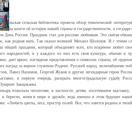
Стальская сельская библиотека провела обзор тематической литерату
тавлены книги об истории нашей страны и государственности, о государ
м День России. Праздник стал для россиян любимым. Это святая обязанн
ас, как родная мать. Так сказал великий Михаил Шолохов. И с этими сл
ш общий праздник, который объединяет всех, кто искренне любит сво
о народностей, и у каждого из них есть своя культура, обычаи и тр
вке, дает яркие, наглядные представления о символах страны, об орденах
их наград за верное служение Родине. Русский народ, величайшими по
зов, Павел Нахимов, Георгий Жуков и другие легендарные герои России
ыставке, в первую очередь, раскрыть многострадальную судьбу Росс
 Зумрият Закержаева.
екарь пожелала читателям, в частности, детям, посетившим выставку, 
 и берегли, живя в мире и дружбе, ведь именно в этом будущее наше
и: «Любить цветы, леса, простор полей. Все, что зовется родина и твоей