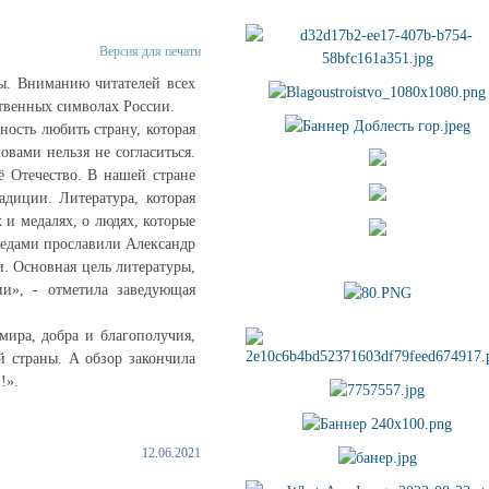
Версия для печати
ры. Вниманию читателей всех
ственных символах России.
ость любить страну, которая
овами нельзя не согласиться.
ё Отечество. В нашей стране
адиции. Литература, которая
 и медалях, о людях, которые
бедами прославили Александр
. Основная цель литературы,
ии», - отметила заведующая
мира, добра и благополучия,
й страны. А обзор закончила
!».
12.06.2021