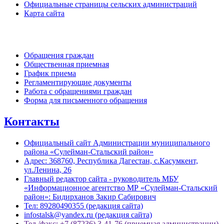
Официальные страницы сельских администраций
Карта сайта
Обратная связь
Обращения граждан
Общественная приемная
График приема
Регламентирующие документы
Работа с обращениями граждан
Форма для письменного обращения
Контакты
Официальный сайт Администрации муниципального
района «Сулейман-Стальский район»
Адрес: 368760, Республика Дагестан, с.Касумкент,
ул.Ленина, 26
Главный редактор сайта - руководитель МБУ
«Информационное агентство МР «Сулейман-Стальский
район»: Бидирханов Закир Сабирович
Тел: 89280490355 (редакция сайта)
infostalsk@yandex.ru (редакция сайта)
Тел./факс: +7 (87236) 3-41-76 (приемная администрации)