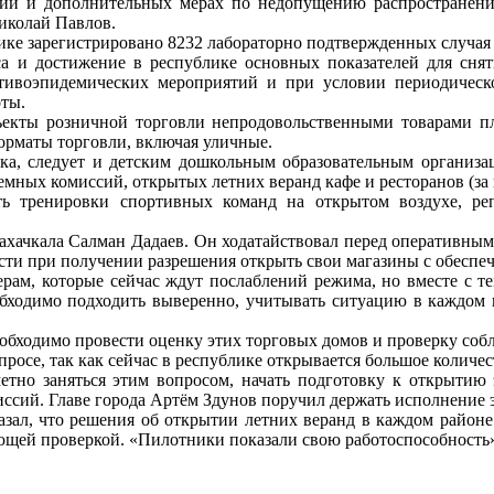
ции и дополнительных мерах по недопущению распространени
иколай Павлов.
лике зарегистрировано 8232 лабораторно подтвержденных случа
 и достижение в республике основных показателей для сняти
ивоэпидемических мероприятий и при условии периодическо
оты.
бъекты розничной торговли непродовольственными товарами пл
форматы торговли, включая уличные.
ка, следует и детским дошкольным образовательным организа
емных комиссий, открытых летних веранд кафе и ресторанов (з
ь тренировки спортивных команд на открытом воздухе, ре
ахачкала Салман Дадаев. Он ходатайствовал перед оперативным
ности при получении разрешения открыть свои магазины с обесп
ерам, которые сейчас ждут послаблений режима, но вместе с 
обходимо подходить выверенно, учитывать ситуацию в каждом 
еобходимо провести оценку этих торговых домов и проверку соб
осе, так как сейчас в республике открывается большое количест
етно заняться этим вопросом, начать подготовку к открытию
ий. Главе города Артём Здунов поручил держать исполнение э
азал, что решения об открытии летних веранд в каждом район
ющей проверкой. «Пилотники показали свою работоспособность»,