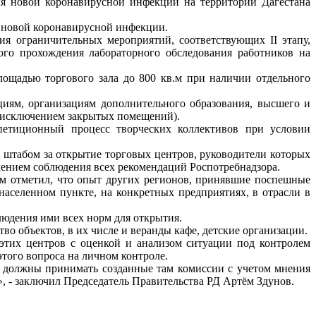
я новой коронавирусной инфекции на территории Дагестана
я новой коронавирусной инфекции.
я ограничительных мероприятий, соответствующих II этапу,
го прохождения лабораторного обследования работников на
ощадью торгового зала до 800 кв.м при наличии отдельного
циям, организациям дополнительного образования, высшего и
а исключением закрытых помещений).
петиционный процесс творческих коллективов при условии
 штабом за открытие торговых центров, руководители которых
ечением соблюдения всех рекомендаций Роспотребнадзора.
тем отметил, что опыт других регионов, принявшие поспешные
населенном пункте, на конкретных предприятиях, в отрасли в
людения ими всех норм для открытия.
во объектов, в их числе и веранды кафе, детские организации.
 этих центров с оценкой и анализом ситуации под контролем
того вопроса на личном контроле.
е должны принимать созданные там комиссии с учетом мнения
 - заключил Председатель Правительства РД Артём Здунов.