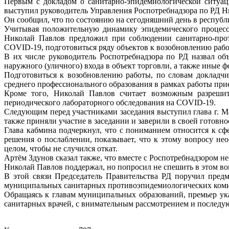
Первым с докладом о санитарно-эпидемиологической ситуа
выступил руководитель Управления Роспотребнадзора по РД Н
Он сообщил, что по состоянию на сегодняшний день в респуб
Учитывая положительную динамику эпидемического процесса
Николай Павлов предложил при соблюдении санитарно-прот
COVID-19, подготовиться ряду объектов к возобновлению раб
В их числе руководитель Роспотребнадзора по РД назвал о
наружного (уличного) входа в объект торговли, а также иные 
Подготовиться к возобновлению работы, по словам докладчи
среднего профессионального образования в рамках работы при
Кроме того, Николай Павлов считает возможным разрешит
периодического лабораторного обследования на COVID-19.
Следующим перед участниками заседания выступил глава г. М
также приняли участие в заседании и заверили в своей готов
Глава кабмина подчеркнул, что с пониманием относится к сф
решения о послаблении, показывает, что к этому вопросу не
целом, чтобы не случился откат.
Артём Здунов сказал также, что вместе с Роспотребнадзором н
Николай Павлов поддержал, но попросил не спешить в этом вопр
В этой связи Председатель Правительства РД поручил предм
муниципальных санитарных противоэпидемиологических комисс
Обращаясь к главам муниципальных образований, премьер ук
санитарных врачей, с внимательным рассмотрением и последу