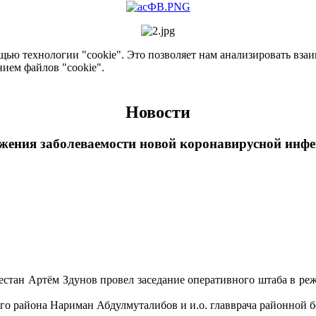
ью технологии "cookie". Это позволяет нам анализировать взаим
нием файлов "cookie".
Новости
нижения заболеваемости новой коронавирусной инф
гестан Артём Здунов провел заседание оперативного штаба в р
ого района Нариман Абдулмуталибов и и.о. главврача районной