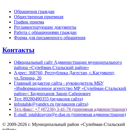
Обращения граждан
Общественная приемная
График приема
Регламентирующие документы
Работа с обращениями граждан
Форма для письменного обращения
Контакты
Официальный сайт Администрации муниципального
района «Сулейман-Стальский район»
Адрес: 368760, Республика Дагестан, с.Касумкент,
ул.Ленина, 26
Главный редактор сайта - руководитель МБУ
«Информационное агентство МР «Сулейман-Стальский
район»: Бидирханов Закир Сабирович
Тел: 89280490355 (редакция сайта)
infostalsk@yandex.ru (редакция сайта)
Тел./факс: +7 (87236) 3-41-76 (приемная администрации)
E-mail: sstalskrayon@e-dag.ru (приемная администрации)
© 2009-2026 г. Муниципальный район «Сулейман-Стальский
район»