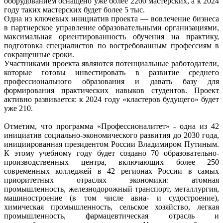
оборудованием оснащено уже более 2200 мастерских, а к 2024
году таких мастерских будет более 5 тыс.
Одна из ключевых инициатив проекта — вовлечение бизнеса
в партнерское управление образовательными организациями,
максимальная ориентированность обучения на практику,
подготовка специалистов по востребованным профессиям в
сокращенные сроки.
Участниками проекта являются потенциальные работодатели,
которые готовы инвестировать в развитие среднего
профессионального образования и давать базу для
формирования практических навыков студентов. Проект
активно развивается: к 2024 году «кластеров будущего» будет
уже 210.
Отметим, что программа «Профессионалитет» - одна из 42
инициатив социально-экономического развития до 2030 года,
инициированная президентом России Владимиром Путиным.
К этому учебному году будет создано 70 образовательно-
производственных центра, включающих более 250
современных колледжей в 42 регионах России в самых
приоритетных отраслях экономики: атомная
промышленность, железнодорожный транспорт, металлургия,
машиностроение (в том числе авиа- и судостроение),
химическая промышленность, сельское хозяйство, легкая
промышленность, фармацевтическая отрасль и