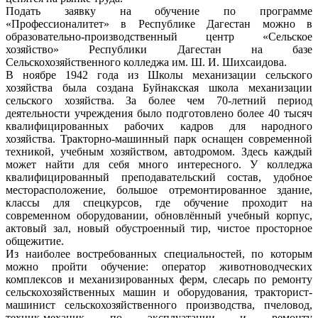
Подать заявку на обучение по программе
«Профессионалитет» в Республике Дагестан можно в
образовательно-производственный центр «Сельское
хозяйство» Республики Дагестан на базе
Сельскохозяйственного колледжа им. Ш. И. Шихсаидова.
В ноябре 1942 года из Школы механизации сельского
хозяйства была создана Буйнакская школа механизации
сельского хозяйства. За более чем 70-летний период
деятельности учреждения было подготовлено более 40 тысяч
квалифицированных рабочих кадров для народного
хозяйства. Тракторно-машинный парк оснащен современной
техникой, учебным хозяйством, автодромом. Здесь каждый
может найти для себя много интересного. У колледжа
квалифицированный преподавательский состав, удобное
месторасположение, большое отремонтированное здание,
классы для спецкурсов, где обучение проходит на
современном оборудовании, обновлённый учебный корпус,
актовый зал, новый обустроенный тир, чистое просторное
общежитие.
Из наиболее востребованных специальностей, по которым
можно пройти обучение: оператор животноводческих
комплексов и механизированных ферм, слесарь по ремонту
сельскохозяйственных машин и оборудования, тракторист-
машинист сельскохозяйственного производства, пчеловод,
техник-механик по эксплуатации и ремонту