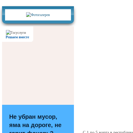
Фотогалерея
Решаем вместе
Не убран мусор,
яма на дороге, не
С 1 по 5 марта в республ