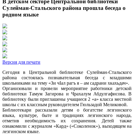
В детском секторе Центральной библиотеки
Сулейман-Стальского района прошла беседа о
родном языке
Версия для печати
Сегодня в Центральной библиотеке Сулейман-Стальского
района состоялась познавательная беседа с младшими
школьниками на тему «Зи чIал рагъ я – ам садрани хкахьдач».
Организовали и провели мероприятие работники детской
библиотеки Тамум Загирова и Чрахалум Абдулгафисова. В
библиотеку были приглашены учащиеся 2 «а» класса местной
школы с их классным руководителем Гюльзадой Меликовой.
Библиотекари рассказали детям о богатстве лезгинского
языка, культуре, быте и традициях лезгинского народа,
отметив необходимость их сохранения. Детей также
ознакомили с журналом «Кард» («Соколенок»), выходящем на
лезгинском языке.