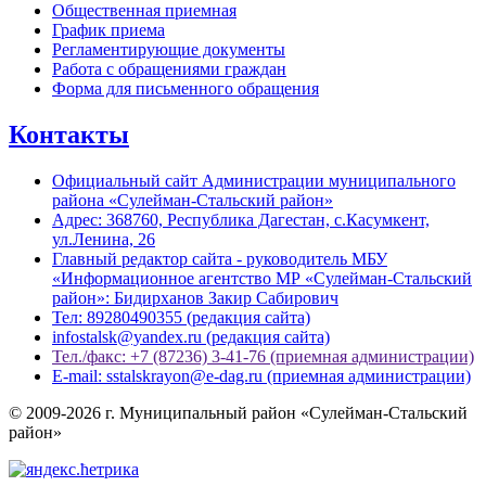
Общественная приемная
График приема
Регламентирующие документы
Работа с обращениями граждан
Форма для письменного обращения
Контакты
Официальный сайт Администрации муниципального
района «Сулейман-Стальский район»
Адрес: 368760, Республика Дагестан, с.Касумкент,
ул.Ленина, 26
Главный редактор сайта - руководитель МБУ
«Информационное агентство МР «Сулейман-Стальский
район»: Бидирханов Закир Сабирович
Тел: 89280490355 (редакция сайта)
infostalsk@yandex.ru (редакция сайта)
Тел./факс: +7 (87236) 3-41-76 (приемная администрации)
E-mail: sstalskrayon@e-dag.ru (приемная администрации)
© 2009-2026 г. Муниципальный район «Сулейман-Стальский
район»