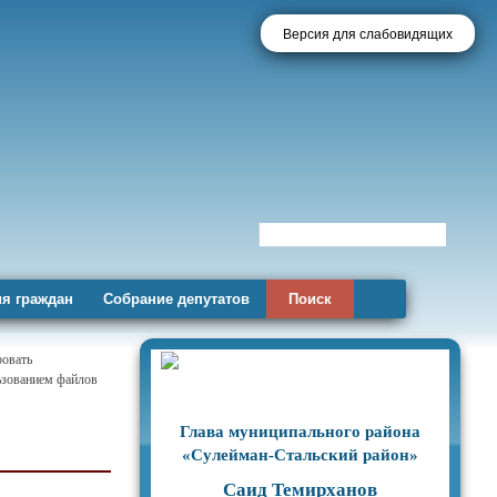
Версия для слабовидящих
я граждан
Собрание депутатов
Поиск
ровать
льзованием файлов
Глава муниципального района
«Сулейман-Стальский район»
Саид Темирханов