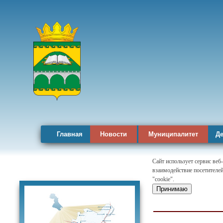
Главная
Новости
Муниципалитет
Де
Сайт использует сервис веб
взаимодействие посетителей
Карта района
"cookie".
Принимаю