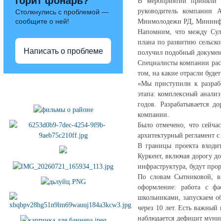
горит фонарь?
В мероприятии приняли у
руководитель компании 
Столкнулись с проблемой —
сообщите о ней!
Минмолодежи РД, Мининфор
Напомним, что между Сул
плана по развитию сельск
Написать о проблеме
получил подобный документ
Специалисты компании рас
том, на какие отрасли буде
Полезные ссылки
«Мы приступили к разрабо
этапа: комплексный анализ
годов. Разрабатывается 
компании.
Было отмечено, что сейчас
архитектурный регламент с
В границы проекта входит
Куркент, включая дорогу д
инфраструктура, будут про
По словам Сытниковой, в
оформление: работа с ф
школьниками, запускаем об
через 10 лет. Есть важный 
наблюдается дефицит муни