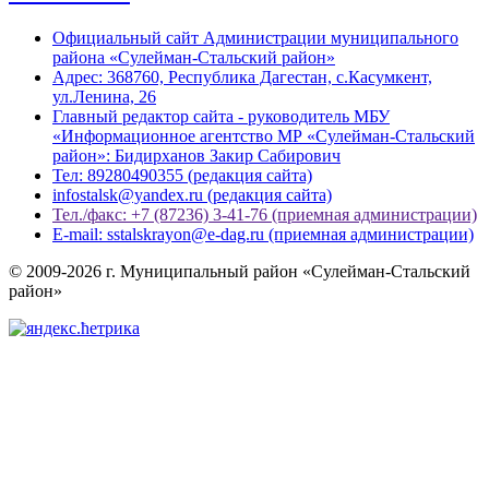
Официальный сайт Администрации муниципального
района «Сулейман-Стальский район»
Адрес: 368760, Республика Дагестан, с.Касумкент,
ул.Ленина, 26
Главный редактор сайта - руководитель МБУ
«Информационное агентство МР «Сулейман-Стальский
район»: Бидирханов Закир Сабирович
Тел: 89280490355 (редакция сайта)
infostalsk@yandex.ru (редакция сайта)
Тел./факс: +7 (87236) 3-41-76 (приемная администрации)
E-mail: sstalskrayon@e-dag.ru (приемная администрации)
© 2009-2026 г. Муниципальный район «Сулейман-Стальский
район»