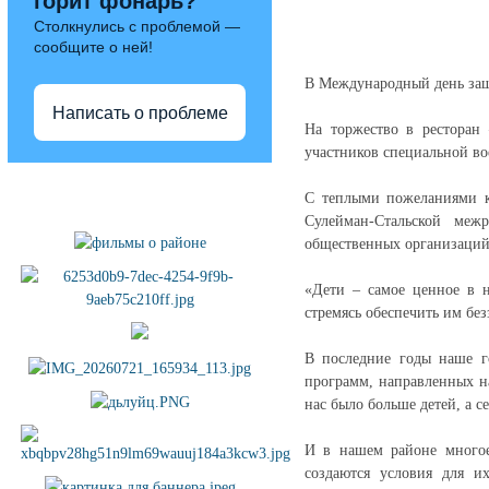
горит фонарь?
Столкнулись с проблемой —
сообщите о ней!
В Международный день защ
Написать о проблеме
На торжество в ресторан
участников специальной в
Полезные ссылки
С теплыми пожеланиями к
Сулейман-Стальской меж
общественных организаций
«Дети – самое ценное в 
стремясь обеспечить им без
В последние годы наше г
программ, направленных н
нас было больше детей, а с
И в нашем районе многое 
создаются условия для и