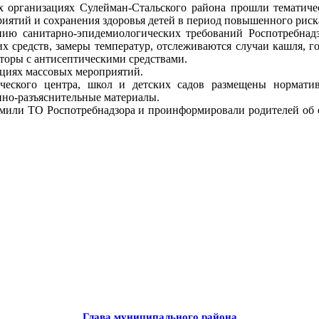
ых организациях Сулейман-Стальского района прошли тематич
ятий и сохранения здоровья детей в период повышенного риск
ию санитарно-эпидемиологических требований Роспотребнадз
 средств, замеры температур, отслеживаются случаи кашля, 
аторы с антисептическими средствами.
ациях массовых мероприятий.
ческого центра, школ и детских садов размещены нормати
нно-разъяснительные материалы.
домили ТО Роспотребнадзора и проинформировали родителей об 
Глава муниципального района