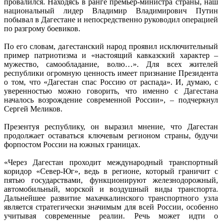
провалился. Находясь в ранге премьер-министра страны, наш
национальный лидер Владимир Владимирович Путин
побывал в Дагестане и непосредственно руководил операцией
по разгрому боевиков.
По его словам, дагестанский народ проявил исключительный
пример патриотизма и «настоящий кавказский характер –
мужество, самообладание, волю…». Для всех жителей
республики огромную ценность имеет признание Президента
о том, что «Дагестан спас Россию от распада». И, думаю, с
уверенностью можно говорить, что именно с Дагестана
началось возрождение современной России», – подчеркнул
Сергей Меликов.
Презентуя республику, он выразил мнение, что Дагестан
продолжает оставаться ключевым регионом страны, будучи
форпостом России на южных границах.
«Через Дагестан проходит международный транспортный
коридор «Север-Юг», ведь в регионе, который граничит с
пятью государствами, функционируют железнодорожный,
автомобильный, морской и воздушный виды транспорта.
Дальнейшее развитие махачкалинского транспортного узла
является стратегически значимым для всей России, особенно
учитывая современные реалии. Речь может идти о