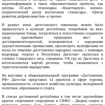
видеоинформация о таких образовательных проектах, как
центры «IT-куб», технопарки «Кванториум», военно-
патриотический центр воспитания «Авангард», «Центр
развития добровольчества» и прочие.
В разных зонах дагестанского павильона можно было
прикоснуться к культуре республики, попробовав на вкус
национальные блюда, погрузиться в искусственно созданную
среду красивейших природных мест и
достопримечательностей, познакомиться с народными
художественными промыслами, просмотреть мультфильмы из
песка по тематике дагестанских народных сказок, с помощью
видеоряда «портал в Республику Дагестан» окунуться в
глубину Самурского леса, совершить VR-тур по Дагестану и
воспользоваться картой региона, чтобы ознакомиться с
туристическими маршрутами.
На выставке в общенациональной программе «Достижения.
РФ» Дагестан представил 14 проектов в сфере туризма,
промышленности, сельского хозяйства, культуры, молодёжной
политики, образования и спорта.
В списке достижений республики в том числе: крупнейшее
крытое спортивное сооружение в СКФО – Дворец спорта и
молодежи имени Али Алиева, общая площадь которого