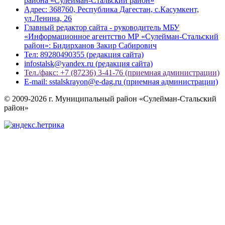
района «Сулейман-Стальский район»
Адрес: 368760, Республика Дагестан, с.Касумкент,
ул.Ленина, 26
Главный редактор сайта - руководитель МБУ
«Информационное агентство МР «Сулейман-Стальский
район»: Бидирханов Закир Сабирович
Тел: 89280490355 (редакция сайта)
infostalsk@yandex.ru (редакция сайта)
Тел./факс: +7 (87236) 3-41-76 (приемная администрации)
E-mail: sstalskrayon@e-dag.ru (приемная администрации)
© 2009-2026 г. Муниципальный район «Сулейман-Стальский
район»