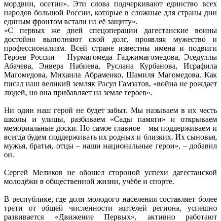
мордвин, осетин». Эти слова подчеркивают единство всех
народов большой России, которые в сложные для страны дни
единым фронтом встали на её защиту».
«С первых же дней спецоперации дагестанские воины
достойно выполняют свой долг, проявляя мужество и
профессионализм. Всей стране известны имена и подвиги
Героев России – Нурмагомеда Гаджимагомедова, Эседуллы
Абачева, Энвера Набиева, Руслана Курбанова, Исрафила
Магомедова, Михаила Абраменко, Шамиля Магомедова. Как
писал наш великий земляк Расул Гамзатов, «война не рождает
людей, но она прибавляет на земле героев».
Ни один наш герой не будет забыт. Мы называем в их честь
школы и улицы, разбиваем «Сады памяти» и открываем
мемориальные доски. Но самое главное – мы поддерживаем и
всегда будем поддерживать их родных и близких. Их сыновья,
мужья, братья, отцы – наши национальные герои», – добавил
он.
Сергей Меликов не обошел стороной успехи дагестанской
молодёжи в общественной жизни, учёбе и спорте.
В республике, где доля молодого населения составляет более
трети от общей численности жителей региона, успешно
развивается «Движение Первых», активно работают