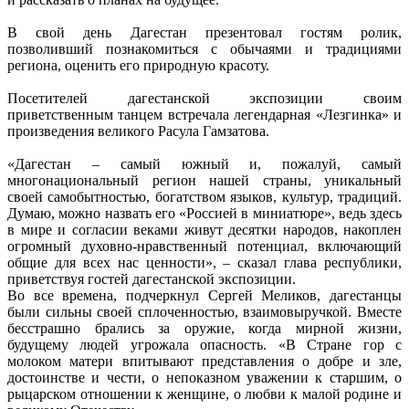
В свой день Дагестан презентовал гостям ролик,
позволивший познакомиться с обычаями и традициями
региона, оценить его природную красоту.
Посетителей дагестанской экспозиции своим
приветственным танцем встречала легендарная «Лезгинка» и
произведения великого Расула Гамзатова.
«Дагестан – самый южный и, пожалуй, самый
многонациональный регион нашей страны, уникальный
своей самобытностью, богатством языков, культур, традиций.
Думаю, можно назвать его «Россией в миниатюре», ведь здесь
в мире и согласии веками живут десятки народов, накоплен
огромный духовно-нравственный потенциал, включающий
общие для всех нас ценности», – сказал глава республики,
приветствуя гостей дагестанской экспозиции.
Во все времена, подчеркнул Сергей Меликов, дагестанцы
были сильны своей сплоченностью, взаимовыручкой. Вместе
бесстрашно брались за оружие, когда мирной жизни,
будущему людей угрожала опасность. «В Стране гор с
молоком матери впитывают представления о добре и зле,
достоинстве и чести, о непоказном уважении к старшим, о
рыцарском отношении к женщине, о любви к малой родине и