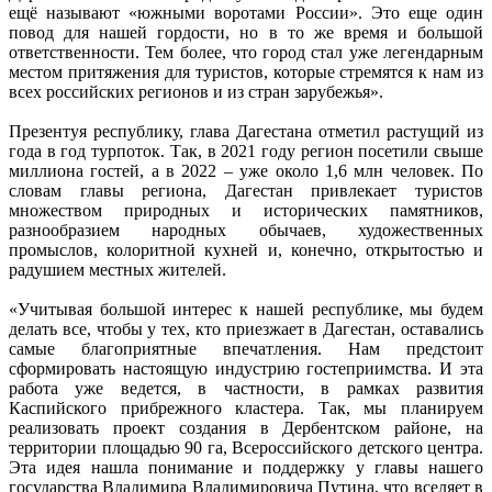
ещё называют «южными воротами России». Это еще один
повод для нашей гордости, но в то же время и большой
ответственности. Тем более, что город стал уже легендарным
местом притяжения для туристов, которые стремятся к нам из
всех российских регионов и из стран зарубежья».
Презентуя республику, глава Дагестана отметил растущий из
года в год турпоток. Так, в 2021 году регион посетили свыше
миллиона гостей, а в 2022 – уже около 1,6 млн человек. По
словам главы региона, Дагестан привлекает туристов
множеством природных и исторических памятников,
разнообразием народных обычаев, художественных
промыслов, колоритной кухней и, конечно, открытостью и
радушием местных жителей.
«Учитывая большой интерес к нашей республике, мы будем
делать все, чтобы у тех, кто приезжает в Дагестан, оставались
самые благоприятные впечатления. Нам предстоит
сформировать настоящую индустрию гостеприимства. И эта
работа уже ведется, в частности, в рамках развития
Каспийского прибрежного кластера. Так, мы планируем
реализовать проект создания в Дербентском районе, на
территории площадью 90 га, Всероссийского детского центра.
Эта идея нашла понимание и поддержку у главы нашего
государства Владимира Владимировича Путина, что вселяет в