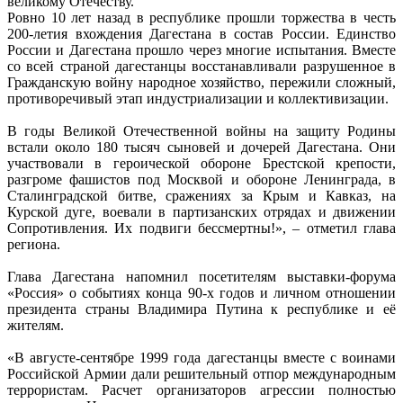
великому Отечеству.
Ровно 10 лет назад в республике прошли торжества в честь
200-летия вхождения Дагестана в состав России. Единство
России и Дагестана прошло через многие испытания. Вместе
со всей страной дагестанцы восстанавливали разрушенное в
Гражданскую войну народное хозяйство, пережили сложный,
противоречивый этап индустриализации и коллективизации.
В годы Великой Отечественной войны на защиту Родины
встали около 180 тысяч сыновей и дочерей Дагестана. Они
участвовали в героической обороне Брестской крепости,
разгроме фашистов под Москвой и обороне Ленинграда, в
Сталинградской битве, сражениях за Крым и Кавказ, на
Курской дуге, воевали в партизанских отрядах и движении
Сопротивления. Их подвиги бессмертны!», – отметил глава
региона.
Глава Дагестана напомнил посетителям выставки-форума
«Россия» о событиях конца 90-х годов и личном отношении
президента страны Владимира Путина к республике и её
жителям.
«В августе-сентябре 1999 года дагестанцы вместе с воинами
Российской Армии дали решительный отпор международным
террористам. Расчет организаторов агрессии полностью