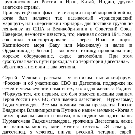
грузопотоках из России в Иран, Китай, Индию, другие
азиатские страны.
Приведу ещё один факт – из истории второй мировой войны,
когда был налажен так называемый «трансиранский
маршрут», или «персидский коридор», для поставки грузов по
ленд-лизу из США и Великобритании в Советский Союз.
Наверное, немногим известно, что, начиная с осени 1941 года,
союзники транспортировали – через Иран в порты
Каспийского моря (Баку или Махачкалу) и далее (в
Орджоникидзе, Беслан) – военную технику, продовольствие,
морское оборудование, сырье, автомобили. При этом
сухопутная часть пути проходила по территории Дагестана», –
обратился к истории глава региона.
Сергей Меликов рассказал участникам выставки-форума
«Россия» и об участниках СВО из Дагестана, поддержке их
семей и увековечении памяти тех, кто отдал жизнь за Родину:
«Горжусь тем, что первым, кто был отмечен высшим званием
Героя России на СВО, стал именно дагестанец – Нурмагомед
Гаджимагомедов. Все мы помним слова президента России
Владимира Владимировича Путина о нашем земляке: «Когда я
вижу примеры такого героизма, как подвиг молодого парня
Нурмагомеда Гаджимагомедова, уроженца Даёгестана, лакца
по национальности, мне хочется сказать: «Я лакец, я
дагестанец, я чеченец, ингуш, русский, татарин, еврей,