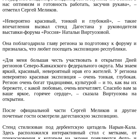
нас оптимизм и готовность работать, засучив рукава», –
отметил Сергей Меликов.
«Невероятно красивый, тонкий и глубокий», – такие
впечатления вызвал стенд Дагестана у руководителя
выставки-форума «Россия» Натальи Виртуозовой.
Она поблагодарила главу региона за подготовку к форуму и
призналась, что любит посещать экспозицию республики.
«Для меня большая честь участвовать в открытии Дней
регионов Северо-Кавказского федерального округа. Мы знаем
яркий, красивый, невероятный нрав его жителей. У региона
невероятно красивая экспозиция – очень тонкая, глубокая.
Регион очень богат традициями, культурой – и то, как вы их
бережете, с какой любовью, очень впечатляет. Спасибо вам за
ваше яркое, горячее сердце», – сказала Виртуозова на
открытии.
После официальной части Сергей Меликов и другие
почетные гости осмотрели дагестанскую экспозицию.
Стенд стилизован под дербентскую цитадель Нарын-Кала.
Здесь расположился интерактивный стол с метками, от
прикосновения к которым на экране появляются фото- и