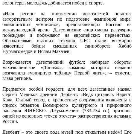
волонтеры, молодёжь добивается побед в спорте.
«Наш регион на протяжении десятилетий остается
авторитетным центром по подготовке чемпионов мира,
олимпийских чемпионов, представляющих Россию на
международной арене. Дагестанские спортсмены регулярно
побеждали и побеждают на европейских первенствах.
Обладателями высших титулов UFC стали всемирно
известные бойцы смешанных единоборств Хабиб
Нурмагомедов и Ислам Махачев.
Возрождается дагестанский футбол: набирает обороты
махачкалинское «Динамо», команда которого недавно
возглавила турнирную таблицу Первой лиги», – отметил
глава региона.
Предметом особой гордости для всех дагестанцев назвал
Сергей Меликов древний Дербент. «Ведь цитадель Нарын-
Кала, Старый город и крепостные сооружения включены в
список объектов Всемирного культурного и природного
наследия ЮНЕСКО. Джума-мечеть (733-734 гг.) признана
одной из основных «точек отсчета» распространения ислама в
России.
Дербент – это своего рода музей под открытым небом! Его