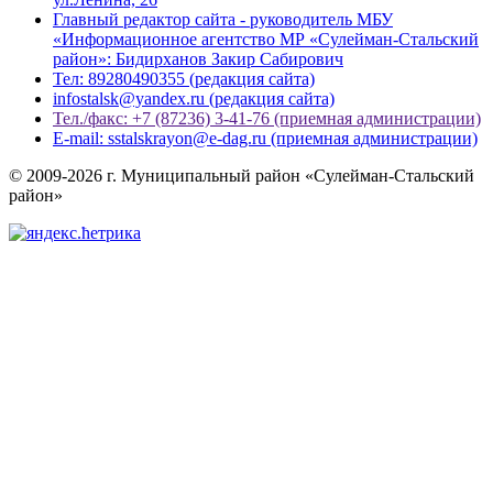
Главный редактор сайта - руководитель МБУ
«Информационное агентство МР «Сулейман-Стальский
район»: Бидирханов Закир Сабирович
Тел: 89280490355 (редакция сайта)
infostalsk@yandex.ru (редакция сайта)
Тел./факс: +7 (87236) 3-41-76 (приемная администрации)
E-mail: sstalskrayon@e-dag.ru (приемная администрации)
© 2009-2026 г. Муниципальный район «Сулейман-Стальский
район»