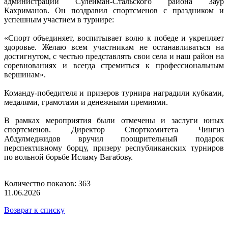
администрации Сулейман-Стальского района Заур
Кахриманов. Он поздравил спортсменов с праздником и
успешным участием в турнире:
«Спорт объединяет, воспитывает волю к победе и укрепляет
здоровье. Желаю всем участникам не останавливаться на
достигнутом, с честью представлять свои села и наш район на
соревнованиях и всегда стремиться к профессиональным
вершинам».
Команду-победителя и призеров турнира наградили кубками,
медалями, грамотами и денежными премиями.
В рамках мероприятия были отмечены и заслуги юных
спортсменов. Директор Спорткомитета Чингиз
Абдулмеджидов вручил поощрительный подарок
перспективному борцу, призеру республиканских турниров
по вольной борьбе Исламу Вагабову.
Количество показов: 363
11.06.2026
Возврат к списку