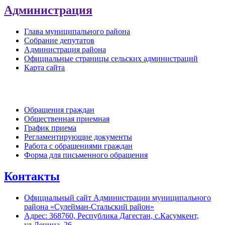
Администрация
Глава муниципального района
Собрание депутатов
Администрация района
Официальные страницы сельских администраций
Карта сайта
Обратная связь
Обращения граждан
Общественная приемная
График приема
Регламентирующие документы
Работа с обращениями граждан
Форма для письменного обращения
Контакты
Официальный сайт Администрации муниципального
района «Сулейман-Стальский район»
Адрес: 368760, Республика Дагестан, с.Касумкент,
ул.Ленина, 26