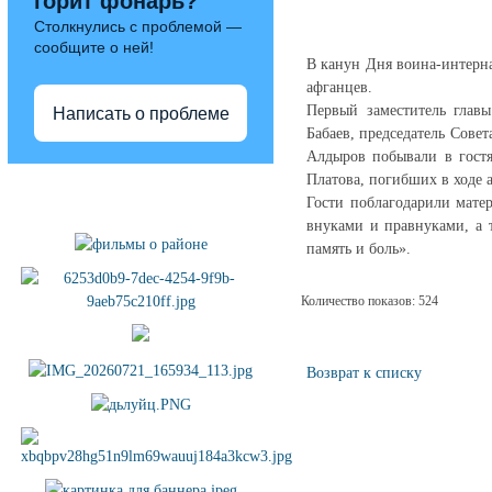
горит фонарь?
Столкнулись с проблемой —
сообщите о ней!
В канун Дня воина-интерна
афганцев.
Первый заместитель глав
Написать о проблеме
Бабаев, председатель Сове
Алдыров побывали в гост
Платова, погибших в ходе 
Полезные ссылки
Гости поблагодарили мате
внуками и правнуками, а 
память и боль».
Количество показов: 524
Возврат к списку