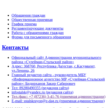
Обратная связь
Обращения граждан
Общественная приемная
График приема
Регламентирующие документы
Работа с обращениями граждан
Форма для письменного обращения
Контакты
Официальный сайт Администрации муниципального
района «Сулейман-Стальский район»
Адрес: 368760, Республика Дагестан, с.Касумкент,
ул.Ленина, 26
Главный редактор сайта - руководитель МБУ
«Информационное агентство МР «Сулейман-Стальский
район»: Бидирханов Закир Сабирович
Тел: 89280490355 (редакция сайта)
infostalsk@yandex.ru (редакция сайта)
Тел./факс: +7 (87236) 3-41-76 (приемная администрации)
E-mail: sstalskrayon@e-dag.ru (приемная администрации)