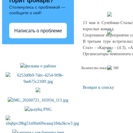
горит фонарь?
Столкнулись с проблемой —
сообщите о ней!
13 мая в Сулейман-Сталь
взрослых команд.
Написать о проблеме
Спортивное мероприятие со
В третьем туре встретили
Стал» - «Карчаг» - (4:3), 
Полезные ссылки
Организаторы чемпионата с
Количество показов: 598
Возврат к списку