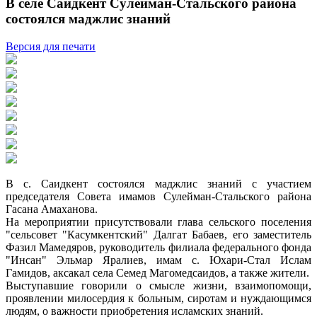
В селе Саидкент Сулейман-Стальского района
состоялся маджлис знаний
Версия для печати
В с. Саидкент состоялся маджлис знаний с участием
председателя Совета имамов Сулейман-Стальского района
Гасана Амаханова.
На мероприятии присутствовали глава сельского поселения
"сельсовет "Касумкентский" Далгат Бабаев, его заместитель
Фазил Мамедяров, руководитель филиала федерального фонда
"Инсан" Эльмар Яралиев, имам с. Юхари-Стал Ислам
Гамидов, аксакал села Семед Магомедсаидов, а также жители.
Выступавшие говорили о смысле жизни, взаимопомощи,
проявлении милосердия к больным, сиротам и нуждающимся
людям, о важности приобретения исламских знаний.