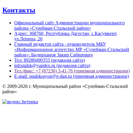
Контакты
Официальный сайт Администрации муниципального
района «Сулейман-Стальский район»
Адрес: 368760, Республика Дагестан, с.Касумкент,
ул.Ленина, 26
Главный редактор сайта - руководитель МБУ
«Информационное агентство МР «Сулейман-Стальский
район»: Бидирханов Закир Сабирович
Тел: 89280490355 (редакция сайта)
infostalsk@yandex.ru (редакция сайта)
Тел./факс: +7 (87236) 3-41-76 (приемная администрации)
E-mail: sstalskrayon@e-dag.ru (приемная администрации)
© 2009-2026 г. Муниципальный район «Сулейман-Стальский
район»