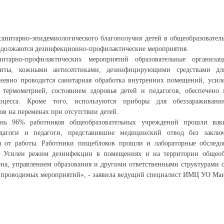
санитарно-эпидемиологического благополучия детей в общеобразовате
родолжаются дезинфекционно-профилактические мероприятия.
итарно-профилактических мероприятий образовательные организа
щиты, кожными антисептиками, дезинфицирующими средствами д
невно проводится санитарная обработка внутренних помещений, усиле
 термометрией, состоянием здоровья детей и педагогов, обеспечено
роцесса. Кроме того, используются приборы для обеззараживани
ов на переменах при отсутствии детей.
ень 96% работников общеобразовательных учреждений прошли ва
дагоги и педагоги, представившие медицинский отвод без заклю
ы от работы. Работники пищеблоков прошли и лабораторные обслед
 Усилен режим дезинфекции в помещениях и на территории общеобр
на, управлением образования и другими ответственными структурами 
м проводимых мероприятий», - заявила ведущий специалист ИМЦ УО Ма