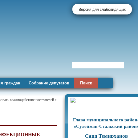
Версия для слабовидящих
я граждан
Собрание депутатов
Поиск
овать взаимодействие посетителей с
Глава муниципального район
«Сулейман-Стальский район
ИНФЕКЦИОННЫЕ
Саид Темирханов