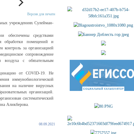
Версия для печати
льных учреждениях Сулейман-
ции обеспечены средствами
ля обработки помещений и
н контроль за организацией
 медицинское сопровождение
я воздуха с обязательным
кцинацию от COVID-19. Не
чения иммунобиологической
ования на наличие вирусных
азовательных организаций.
организован систематический
ина Аликберова.
08.09.2021