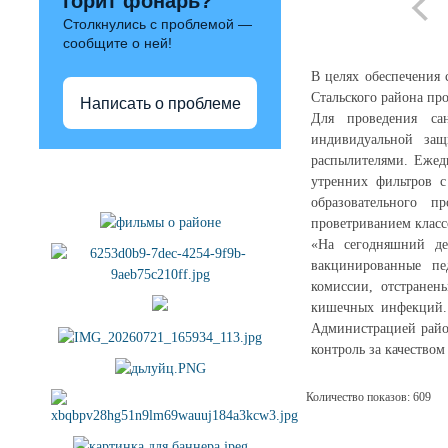
горит фонарь?
Столкнулись с проблемой —
сообщите о ней!
В целях обеспечения 
Стальского района п
Написать о проблеме
Для проведения сан
индивидуальной за
распылителями. Ежед
Полезные ссылки
утренних фильтров с
образовательного п
проветриванием класс
«На сегодняшний д
вакцинированные пе
комиссии, отстранен
кишечных инфекций.
Администрацией райо
контроль за качество
Количество показов: 609