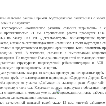
ман-Стальского района Нариман Абдулмуталибов ознакомился с ходом 
сетей в с.Касумкент.
 госпрограмме «Комплексное развитие сельских территорий» в с
и протяженностью 71 км. Строительные работы проводятся ООО 
ал») по заказу ГКУ РД «Дагсельхозстрой». Финансирование произ
жетов, а также за счет внебюджетных источников. Объект будет сдан в с
ителями и представителем подрядной организации. Были обозначены п
проводных сетей. В частности, связанные с самозахватами общест
кациями. По поручению Главы района создан штаб по взаимодействию 
ставители структурных подразделений райадминистрации и АСП «
 окажут и правоохранительные органы.
уже установлены камеры, от которых проведут две центральные трубы 
ведены трубы от магистрального водопровода «Сардаркент-Даркуш-Каз
убы проведут от участка «ДатIунар» по акватории реки «Чираг-чай»
в центральную часть села Касумкент по двум маршрутам в обводящем пор
ца спецтехники, к которым уже на днях присоединятся новые рабочие 
условия для размещения и проживания.
ат качественной питьевой водой около 13 тыс. жителей районного