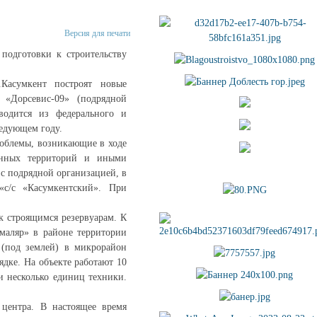
Версия для печати
подготовки к строительству
.Касумкент построят новые
«Дорсевис-09» (подрядной
водится из федерального и
ледующем году.
роблемы, возникающие в ходе
венных территорий и иными
с подрядной организацией, в
с/с «Касумкентский». При
к строящимся резервуарам. К
маляр» в районе территории
 (под землей) в микрорайон
ядке. На объекте работают 10
и несколько единиц техники.
 центра. В настоящее время