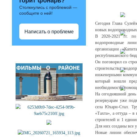
горит фонарь?
Столкнулись с проблемой —
сообщите о ней!
Сегодня Глава Сулей
новых водопроводных 
Написать о проблеме
В 2020-2021 гг. по
водопроводные лини
организации «Капит
Полезные ссылки
республиканского бюд
Он поговорил со стро
строительства водо
инженерными коммуни
который вошли пред
необходимости помощь
На сегодняшний день 
резервуарам уже под
села Юхари-Стал. Тр
«Тахта», а оттуда – 
строителей и 1 едини
Для них созданы все 
Новые линии обеспеч