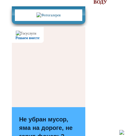
Фотогалерея
ВОДУ
Решаем вместе
Не убран мусор,
яма на дороге, не