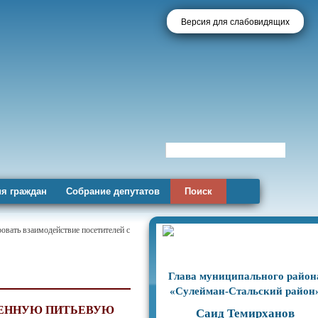
Версия для слабовидящих
я граждан
Собрание депутатов
Поиск
овать взаимодействие посетителей с
Глава муниципального район
«Сулейман-Стальский район
ВЕННУЮ ПИТЬЕВУЮ
Саид Темирханов