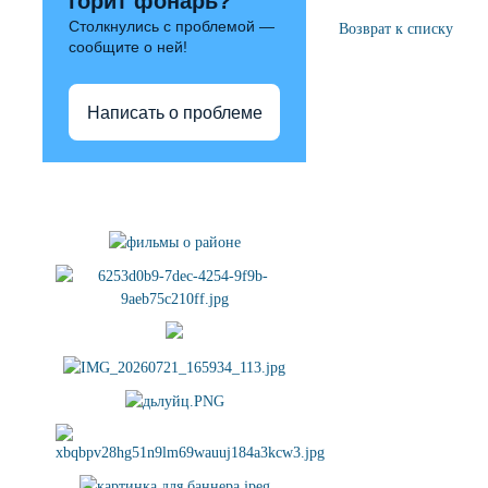
горит фонарь?
Столкнулись с проблемой —
Возврат к списку
сообщите о ней!
Написать о проблеме
Полезные ссылки