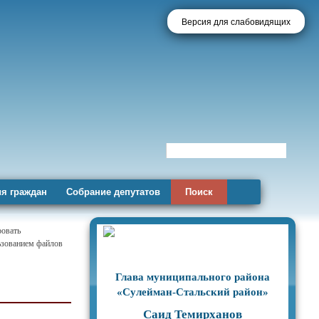
Версия для слабовидящих
я граждан
Собрание депутатов
Поиск
ровать
льзованием файлов
Глава муниципального района
«Сулейман-Стальский район»
Саид Темирханов