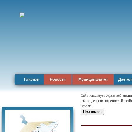
Главная
Новости
Муниципалитет
Деятел
Сайт использует сервис веб-анал
взаимодействие посетителей с сай
Карта района
"cookie".
Принимаю