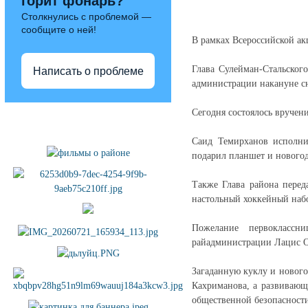
горит фонарь?
Столкнулись с проблемой —
сообщите о ней!
В рамках Всероссийской ак
Глава Сулейман-Стальског
Написать о проблеме
администрации накануне сн
Сегодня состоялось вручен
Полезные ссылки
Саид Темирханов исполн
подарил планшет и новогод
Также Глава района перед
настольный хоккейный набо
Пожелание первоклассн
райадминистрации Лацис О
Загаданную куклу и новог
Кахриманова, а развивающ
общественной безопасности