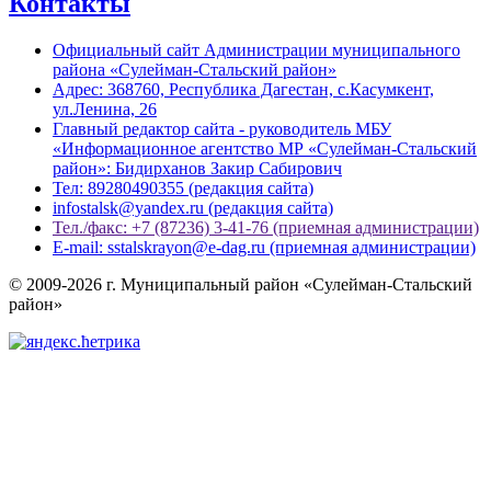
Контакты
Официальный сайт Администрации муниципального
района «Сулейман-Стальский район»
Адрес: 368760, Республика Дагестан, с.Касумкент,
ул.Ленина, 26
Главный редактор сайта - руководитель МБУ
«Информационное агентство МР «Сулейман-Стальский
район»: Бидирханов Закир Сабирович
Тел: 89280490355 (редакция сайта)
infostalsk@yandex.ru (редакция сайта)
Тел./факс: +7 (87236) 3-41-76 (приемная администрации)
E-mail: sstalskrayon@e-dag.ru (приемная администрации)
© 2009-2026 г. Муниципальный район «Сулейман-Стальский
район»