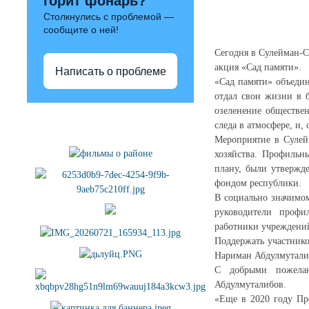
горит фонарь?
Столкнулись с проблемой —
сообщите о ней!
Сегодня в Сулейман-С
акция «Сад памяти».
Написать о проблеме
«Сад памяти» объедин
отдал свои жизни в 
озеленение обществе
Полезные ссылки
следа в атмосфере, и,
Мероприятие в Сулей
хозяйства. Профильн
плану, были утвержд
фондом республики.
В социально значимом
руководители профи
работники учреждений
Поддержать участнико
Нариман Абдулмуталиб
С добрыми пожелан
Абдулмуталибов.
«Еще в 2020 году Пр