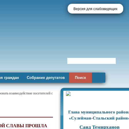
Версия для слабовидящих
я граждан
Собрание депутатов
Поиск
овать взаимодействие посетителей с
Глава муниципального район
«Сулейман-Стальский район
КОЙ СЛАВЫ ПРОШЛА
Саид Темирханов