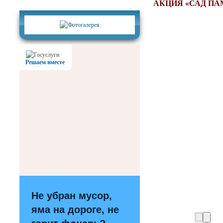
Фотогалерея
АКЦИЯ «САД ПА
Решаем вместе
Не убран мусор,
яма на дороге, не