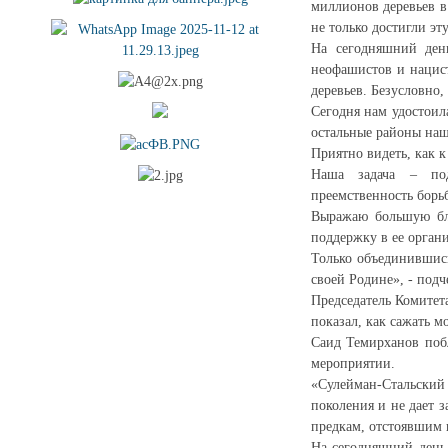
миллионов деревьев 
не только достигли эт
На сегодняшний ден
неофашистов и нацист
деревьев. Безусловно,
Сегодня нам удостоил
остальные районы наш
Приятно видеть, как 
Наша задача – под
преемственность борь
Выражаю большую бла
поддержку в ее орган
Только объединившись
своей Родине», - подч
Председатель Комитет
показал, как сажать м
Саид Темирханов побл
мероприятии.
«Сулейман-Стальский 
поколения и не дает 
предкам, отстоявшим 
На сегодняшний день 