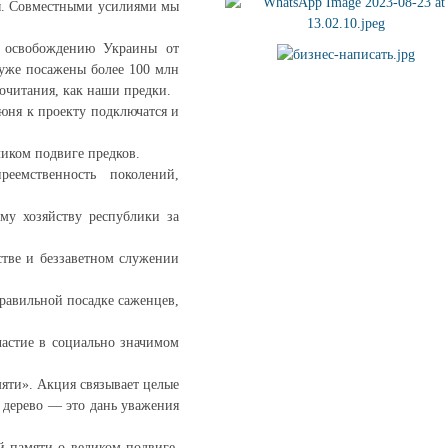
ны. Совместными усилиями мы
о освобождению Украины от
 уже посажены более 100 млн
почитания, как наши предки.
юня к проекту подключатся и
ликом подвиге предков.
еемственность поколений,
му хозяйству республики за
стве и беззаветном служении
правильной посадке саженцев,
частие в социально значимом
яти». Акция связывает целые
 дерево — это дань уважения
й памяти о великом подвиге,