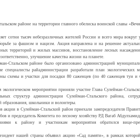
тальском районе на территории главного обелиска воинской славы «Веч
яет сотни тысяч небезразличных жителей России и всего мира вокруг у
борьбе за фашизм и нацизм. Акция направлена и на решение актуальн
нных территорий и жилых массивов, восстановление лесных насаждени
 соответственно, улучшение качества жизни на планете.
ман-Стальском районе было организовано администрацией муниципали
ые специалисты райадминистрации разработали план экологических м
ены схемы и участки для посадки 80 саженцев (по 40 саженцев туи и
 экологическом мероприятии приняли участие Глава Сулейман-Стальск
льных структур администрации Сулейман-Стальского района, сотр
 образования, школьники и волонтеры.
в акции в Сулейман-Стальский район приехали зампредседателя Правит
ов и председатель Комитета по лесному хозяйству РД Вагаб Абдулхамид
иями к району и участникам мероприятия обратился вице-пре
езидент нашей страны объявил акцию «Сад памяти», в рамках которой