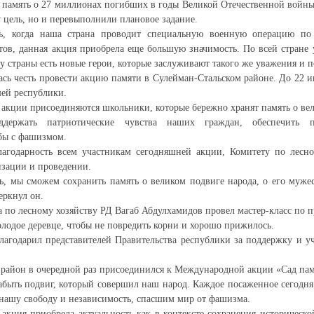
в память о 27 миллионах погибших в годы Великой Отечественной вой
у цель, но и перевыполнили плановое задание.
ь, когда наша страна проводит специальную военную операцию п
ов, данная акция приобрела еще большую значимость. По всей стране
 у страны есть новые герои, которые заслуживают такого же уважения и 
ась честь провести акцию памяти в Сулейман-Стальском районе. До 22 и
ей республики.
к акции присоединяются школьники, которые бережно хранят память о ве
держать патриотические чувства наших граждан, обеспечить пр
бы с фашизмом.
годарность всем участникам сегодняшней акции, Комитету по лесно
изации и проведении.
, мы сможем сохранить память о великом подвиге народа, о его муже
еркнул он.
а по лесному хозяйству РД Вагаб Абдулхамидов провел мастер-класс по 
олодое деревце, чтобы не повредить корни и хорошо прижилось.
агодарил представителей Правительства республики за поддержку и у
район в очередной раз присоединился к Международной акции «Сад пам
забыть подвиг, который совершил наш народ. Каждое посаженное сегодня
нашу свободу и независимость, спасшим мир от фашизма.
акция приобрела актуальность как в контексте сохранения историческо