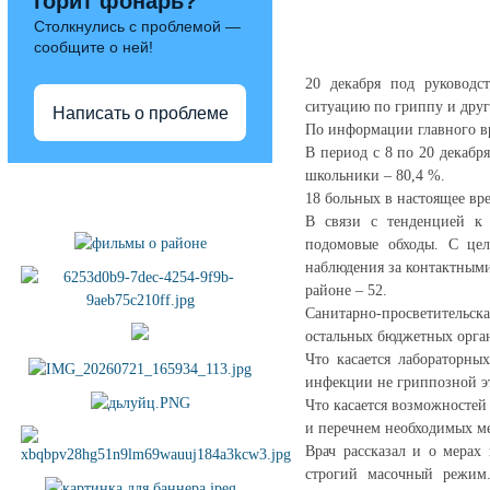
горит фонарь?
Столкнулись с проблемой —
сообщите о ней!
20 декабря под руководс
ситуацию по гриппу и дру
Написать о проблеме
По информации главного в
В период с 8 по 20 декабр
школьники – 80,4 %.
Полезные ссылки
18 больных в настоящее вре
В связи с тенденцией к 
подомовые обходы. С цел
наблюдения за контактным
районе – 52.
Санитарно-просветительск
остальных бюджетных орга
Что касается лабораторны
инфекции не гриппозной э
Что касается возможностей
и перечнем необходимых м
Врач рассказал и о мерах
строгий масочный режим