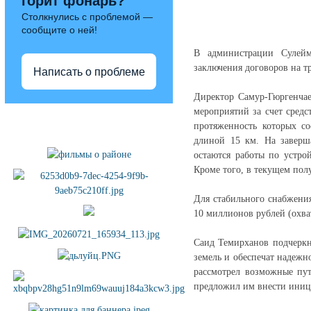
горит фонарь?
Столкнулись с проблемой —
сообщите о ней!
В администрации Сулейм
заключения договоров на т
Написать о проблеме
Директор Самур-Гюргенчае
мероприятий за счет сред
Полезные ссылки
протяженность которых со
длиной 15 км. На заверш
остаются работы по устро
Кроме того, в текущем пол
Для стабильного снабжени
10 миллионов рублей (охва
Саид Темирханов подчеркн
земель и обеспечат надеж
рассмотрел возможные пут
предложил им внести иниц