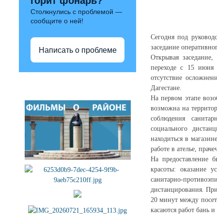
горит фонарь?
Столкнулись с проблемой —
сообщите о ней!
Cегодня под руковод
заседание оперативно
Написать о проблеме
Открывая заседание,
переходе с 15 июня 
отсутствие осложнен
Полезные ссылки
Дагестане.
На первом этапе возо
возможна на территор
соблюдения санитар
социального дистанц
находиться в магазине
работе в ателье, прач
На предоставление б
красоты: оказание у
санитарно-противоэ
дистанцирования. При
20 минут между посет
касаются работ бань и 