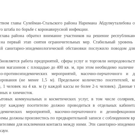
ством главы Сулейман-Стальского района Наримана Абдулмуталибова с
го штаба по борьбе с коронавирусной инфекции.
 глава района обратил внимание участников на решение республикан
на первый этап снятия ограничительных мер. Стабильный уровень 
ий санитарно-эпидемиологической обстановки послужило поводом для
бновляется работа предприятий, сферы услуг и торговли непродовольс
ии магазинов с площадью до 400 кв. м, при этом необходимо наличие 
но-противоэпидемических мероприятий, масочно-перчаточного и 
ирования (не менее 1,5 м). Предельное количество посетителей, 
, 1 человек на 4 кв. м (у каждой кассы не более 2-х человек). Данные 
ечных и химчисток.
ытовых коммунальных и косметических услуг, в том числе соляриев
слуг каждому посетителю должно проводиться в отдельных кабинет
пидемических мероприятий, масочно-перчаточного и дезинфекцион
емы должны произвестись по предварительной записи с соблюдением вр
ителями для исключения контакта между ними. Эти санитарно-эпидемио
саун.