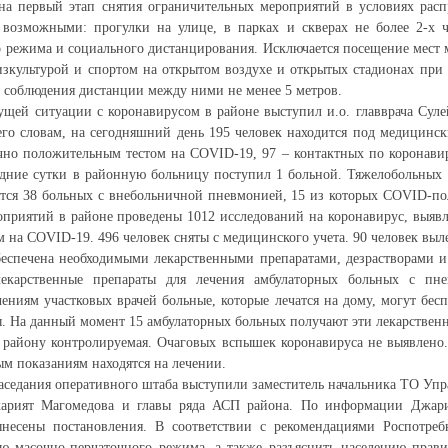
 на первый этап снятия ограничительных мероприятий в условиях рас
 возможными: прогулки на улице, в парках и скверах не более 2-х ч
 режима и социального дистанцирования. Исключается посещение мест 
зкультурой и спортом на открытом воздухе и открытых стадионах при
 и соблюдения дистанции между ними не менее 5 метров.
ущей ситуации с коронавирусом в районе выступил и.о. главврача Су
го словам, на сегодняшний день 195 человек находится под медицинс
чно положительным тестом на COVID-19, 97 – контактных по коронави
дние сутки в районную больницу поступил 1 больной. Тяжелобольных 
тся 38 больных с внебольничной пневмонией, 15 из которых COVID-по
приятий в районе проведены 1012 исследований на коронавирус, выяв
 на COVID-19. 496 человек сняты с медицинского учета. 90 человек выл
беспечена необходимыми лекарственными препаратами, дезрастворами 
екарственные препараты для лечения амбулаторных больных с пн
ениям участковых врачей больные, которые лечатся на дому, могут бес
ы. На данный момент 15 амбулаторных больных получают эти лекарствен
 району контролируемая. Очаговых вспышек коронавируса не выявлено
м показаниям находятся на лечении.
заседания оперативного штаба выступили заместитель начальника ТО Упр
жарият Магомедова и главы ряда АСП района. По информации Джари
несены постановления. В соответствии с рекомендациями Роспотреб
ю масочно-перчаточного режима, а также разъяснить населению прави