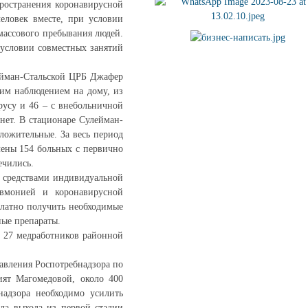
пространения коронавирусной
еловек вместе, при условии
массового пребывания людей.
 условии совместных занятий
лейман-Стальской ЦРБ Джафер
ким наблюдением на дому, из
русу и 46 – с внебольничной
нет. В стационаре Сулейман-
ложительные. За весь период
лены 154 больных с первично
ечились.
и средствами индивидуальной
евмонией и коронавирусной
платно получить необходимые
ные препараты.
. 27 медработников районной
авления Роспотребнадзора по
ят Магомедовой, около 400
надзора необходимо усилить
ла выхода из первой стадии