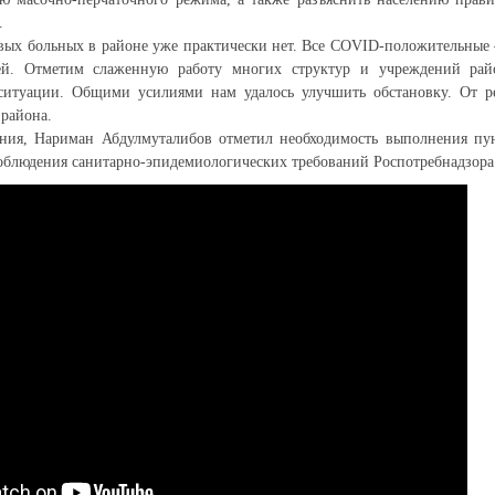
.
вых больных в районе уже практически нет. Все COVID-положительные –
ей. Отметим слаженную работу многих структур и учреждений райо
ситуации. Общими усилиями нам удалось улучшить обстановку. От 
 района.
ания, Нариман Абдулмуталибов отметил необходимость выполнения пу
облюдения санитарно-эпидемиологических требований Роспотребнадзора