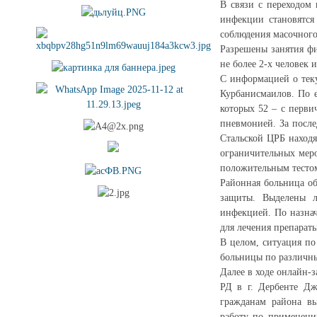
В связи с переходом
инфекции становятся
соблюдения масочного
Разрешены занятия фи
не более 2-х человек
С информацией о тек
Курбанисмаилов. По е
которых 52 – с перви
пневмонией. За после
Стальской ЦРБ находя
ограничительных меро
положительным тестом
Районная больница о
защиты. Выделены л
инфекцией. По назнач
для лечения препарат
В целом, ситуация по
больницы по различны
Далее в ходе онлайн-
РД в г. Дербенте Д
гражданам района вы
работу по применени