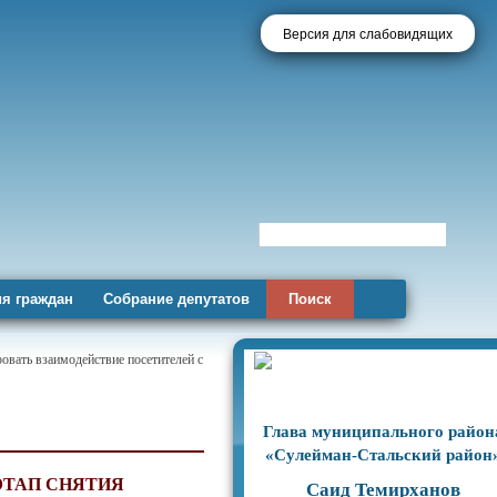
Версия для слабовидящих
я граждан
Собрание депутатов
Поиск
овать взаимодействие посетителей с
Глава муниципального район
«Сулейман-Стальский район
ЭТАП СНЯТИЯ
Саид Темирханов