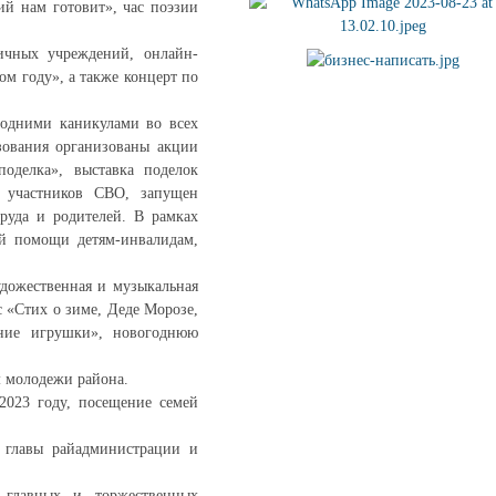
ий нам готовит», час поэзии
личных учреждений, онлайн-
м году», а также концерт по
годними каникулами во всех
зования организованы акции
оделка», выставка поделок
й участников СВО, запущен
труда и родителей. В рамках
ой помощи детям-инвалидам,
удожественная и музыкальная
 «Стих о зиме, Деде Морозе,
дние игрушки», новогоднюю
м молодежи района.
2023 году, посещение семей
 главы райадминистрации и
 главных и торжественных