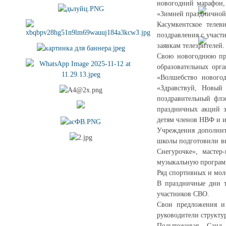
новогодний марафон,
«Зимней праздничной 
Касумкентское телев
поздравления с участ
заявкам телезрителей.
Свою новогоднюю про
образовательных орг
«Волшебство нового
«Здравствуй, Новый
поздравительный флэ
праздничных акций з
детям членов НВФ и 
Учреждения дополните
школы подготовили вы
Снегурочке», масте
музыкальную програм
Ряд спортивных и мол
В праздничные дни т
участников СВО.
Свои предложения и
руководители структу
Подытоживая, Саид