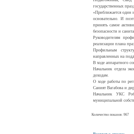
государственных праз
«Приближается один и
основательно. И поэ
принять самое активн
безопасности и санит
Руководителям профи
реализации плана пр
Профильным структ
направленных на подд
В ходе аппаратного с
Начальник отдела эк
доходам.
О ходе работы по рег
Саният Вагабова и ди
Начальник УКС Роб
муниципальной собст
Количество показов: 967