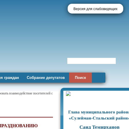
Версия для слабовидящих
я граждан
Собрание депутатов
Поиск
овать взаимодействие посетителей с
Глава муниципального район
«Сулейман-Стальский район
 ПРАЗДНОВАНИЮ
Саид Темирханов