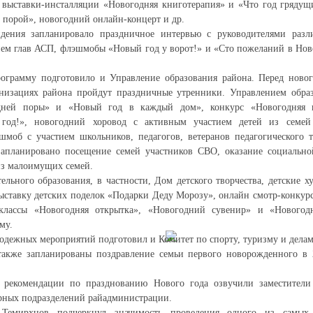
 выставки-инсталляции «Новогодняя книготерапия» и «Что год грядущ
порой», новогодний онлайн-концерт и др.
идения запланировало праздничное интервью с руководителями раз
ием глав АСП, флэшмобы «Новый год у ворот!» и «Сто пожеланий в Ново
грамму подготовило и Управление образования района. Перед ново
анизациях района пройдут праздничные утренники. Управлением обра
дней поры» и «Новый год в каждый дом», конкурс «Новогодняя п
 год!», новогодний хоровод с активным участием детей из семе
шмоб с участием школьников, педагогов, ветеранов педагогического 
апланировано посещение семей участников СВО, оказание социальн
из малоимущих семей.
льного образования, в частности, Дом детского творчества, детские х
ставку детских поделок «Подарки Деду Морозу», онлайн смотр-конкурс
р-классы «Новогодняя открытка», «Новогодний сувенир» и «Нового
му.
одежных мероприятий подготовил и Комитет по спорту, туризму и дела
акже запланированы поздравление семьи первого новорожденного в 
 рекомендации по празднованию Нового года озвучили заместители
рных подразделений райадминистрации.
 Темирхнов подчеркнул значимость проведения одного из самых