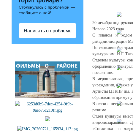
горит фонарь?
Столкнулись с проблемой —
сообщите о ней!
20 декабря под руков
Нового 2023 года.
Написать о проблеме
С планом и ходом 
райадминистрации Ма
По сложившейся тради
Полезные ссылки
культуры им. И.Г. Таг
Отделом культуры со
оформлению централ
поселениях.
В мероприятиях, пре
учреждения, а также 
Артисты ЦТКНР им. И.
образования примут у
В связи с нестабильн
режиме.
Отдел культуры вмес
видеопоздравления 
«Снежинка на ладон