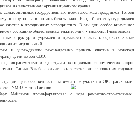
дников на качественном организационном уровне.
з самых значимых государственных, всеми любимых праздников. Готови
тому прошу оперативно доработать план. Каждый из структур долже
ое участие в праздничных мероприятиях. В эти дни особое внимание 
арному состоянию общественных территорий», - заключил Глава района.
льных структур и учреждений предложено оказать содействие отде
аздничных мероприятий.
урам и учреждениям рекомендовано принять участие в новогод
ержку детей из зон СВО.
овещания рассмотрели и ряд актуальных социально-экономических вопрос
ономики Саният Вагабова отчиталась о состоянии исполнения годовых
истрации прав собственности на земельные участки и ОКС рассказали
ректор УМИЗ Назир Гасанов.
ерт Мейланов проинформировал о ходе ремонтно-строительных 
венности.