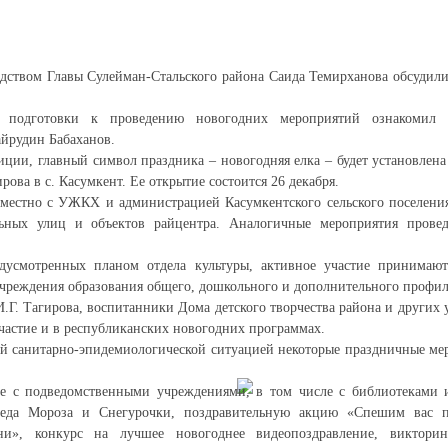
одством Главы Сулейман-Стальского района Саида Темирханова обсудил
подготовки к проведению новогодних мероприятий ознакомил н
йрудин Бабаханов.
ции, главный символ праздника – новогодняя елка – будет установлен
ирова в с. Касумкент. Ее открытие состоится 26 декабря.
вместно с УЖКХ и администрацией Касумкентского сельского поселени
ьных улиц и объектов райцентра. Аналогичные мероприятия провед
дусмотренных планом отдела культуры, активное участие принимаю
учреждения образования общего, дошкольного и дополнительного профил
Г. Тагирова, воспитанники Дома детского творчества района и других
частие и в республиканских новогодних программах.
ой санитарно-эпидемиологической ситуацией некоторые праздничные ме
те с подведомственными учреждениями, в том числе с библиотеками
Деда Мороза и Снегурочки, поздравительную акцию «Спешим вас п
и», конкурс на лучшее новогоднее видеопоздравление, викторин