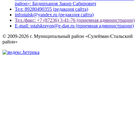
район»: Бидирханов Закир Сабирович
Тел: 89280490355 (редакция сайта)
infostalsk@yandex.ru (редакция сайта)
Тел./факс: +7 (87236) 3-41-76 (приемная администрации)
E-mail: sstalskrayon@e-dag.ru (приемная администрации)
© 2009-2026 г. Муниципальный район «Сулейман-Стальский
район»