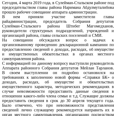
Сегодня, 4 марта 2019 года, в Сулейман-Стальском районе под
председательством главы района Наримана Абдулмуталибова
прошло рабочее совещание аппарата администрации.
В нем приняли участие заместители главы
райадминистрации, председатель Собрания депутатов
Сулейман-Стальского района Штибег Магомедханов,
руководители структурных подразделений, учреждений и
организаций района, главы сельских поселений и СМИ.
На совещании обсуждался вопрос о задачах к
организованному проведению декларационной кампании по
предоставлению сведений о доходах, расходах, об имуществе
и имущественных обязательствах в органах местного
самоуправления района.
С информацией по данному вопросу выступили руководитель
Аппарата районного Собрания депутатов Мейлан Тарланов.
В своем выступлении он подробно остановился на
требованиях к заполнению новой формы «Справки БК» о
доходах, расходах, об имуществе и обязательствах
имущественного характера, методических рекомендациях в
случае невозможности предоставить данные сведения в
отношении какого-либо члена семьи и т.д. Служащие должны
предоставить сведения в срок до 30 апреля текущего года.
Было отмечено, что при невозможности представления
сведений лично служащему рекомендуется направить их в
орган местного самоуправления, организацию посредством