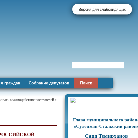
Версия для слабовидящих
я граждан
Собрание депутатов
Поиск
овать взаимодействие посетителей с
Глава муниципального район
«Сулейман-Стальский район
 РОССИЙСКОЙ
Саид Темирханов