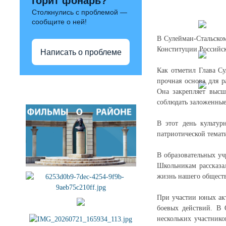
горит фонарь?
Столкнулись с проблемой —
сообщите о ней!
В Сулейман-Стальско
Конституции Российс
Написать о проблеме
Как отметил Глава Су
прочная основа для р
Полезные ссылки
Она закрепляет высш
соблюдать заложенные
В этот день культур
патриотической темат
В образовательных уч
Школьникам рассказа
жизнь нашего обществ
При участии юных акт
боевых действий. В 
нескольких участник