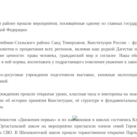
м районе прошли мероприятия, посвящённые одному из главных госуда
кой Федерации.
лейман-Стальского района Саид Темирханов, Конституция России – фу
азвития и процветания всех регионов, включая наш родной Дагестан 
ие ценности: права человека, гражданский мир и согласие. Наша общ
 в ней нормы, воспитывать у подрастающего поколения уважение к зако
но-досуговые учреждения подготовили выставки, книжные экспозиц
икой.
реждениях прошли открытые уроки, классные часы и викторины на знан
ли об истории принятия Конституции, её структуре и фундаментальн
а.
ивистов «Движения первых» и их наставников в школах состоялись Кл
Ортастальской школе на мероприятие пригласили членов семей Геро
ов СВО. В Шихикентской школе прошло торжественное открытие Парты 