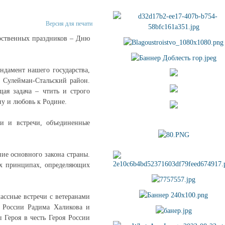
Версия для печати
рственных праздников – Дню
ндамент нашего государства,
и Сулейман-Стальский район.
ая задача – чтить и строго
ну и любовь к Родине.
ии и встречи, объединенные
ие основного закона страны.
ых принципах, определяющих
ассные встречи с ветеранами
я России Радима Халикова и
Героя в честь Героя России