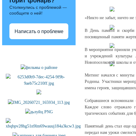
горит фонарь?
Столкнулись с проблемой —
сообщите о ней!
«Никто не забыт, ничто не 
В День памяти и скорби 
Написать о проблеме
посвященный памяти жертв
В мероприятии приняли уч
Полезные ссылки
и учреждений культуры А
Новопоселковой школы и о
Митинг начался с минуты 
Родины. Участники меропр
имена героев, защищавших 
Собравшиеся вспоминали о
Каждое слово отражало г
трагических событиях для 
Памятный день стал еще од
передал нам уроки смелост